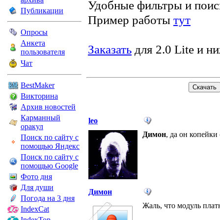
Удобные фильтры и поис
Публикации
Пример работы
тут
Опросы
Анкета
Заказать
для 2.0 Lite и н
пользователя
Чат
BestMaker
Викторина
Архив новостей
Карманный
leo
оракул
Димон
, да он копейки
Поиск по сайту с
помощью Яндекс
Поиск по сайту с
помощью Google
Фото дня
Для души
Димон
Погода на 3 дня
Жаль, что модуль платн
IndexCat
IndexTop