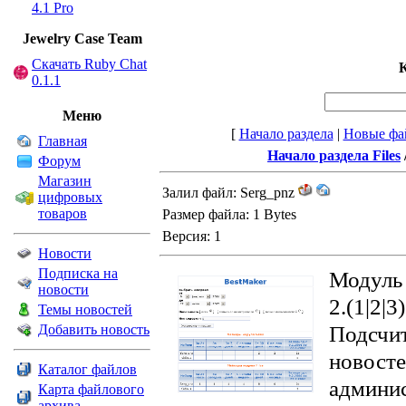
4.1 Pro
Jewelry Сase Team
Скачать Ruby Chat
К
0.1.1
Меню
[
Начало раздела
|
Новые фа
Главная
Начало раздела Files
Форум
Магазин
Залил файл: Serg_pnz
цифровых
товаров
Размер файла: 1 Bytes
Версия: 1
Новости
Подписка на
Модуль
новости
2.(1|2|3)
Темы новостей
Подсчи
Добавить новость
новосте
Каталог файлов
админи
Карта файлового
архива