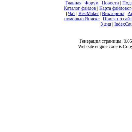
Главная
|
Форум
|
Новости
|
Подп
Каталог файлов
|
Карта файловог
|
Чат
|
BestMaker
|
Викторина
|
А
помощью Яндекс
|
Поиск по сай
3 дня
|
IndexCat
Генерация страницы: 0.053
Web site engine code is Co