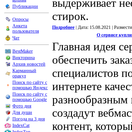
выдерживает не
Публикации
стирок.
Опросы
Анкета
Подробнее
| Дата: 15.08.2021 | Размест
пользователя
О сервисе купли
Чат
Главная идея се
BestMaker
обеспечить зака
Викторина
Архив новостей
специалистов п
Карманный
оракул
Поиск по сайту с
интернете каче
помощью Яндекс
Поиск по сайту с
разнообразным 
помощью Google
Фото дня
создадут вебмас
Для души
Погода на 3 дня
контент, которы
IndexCat
IndexTop