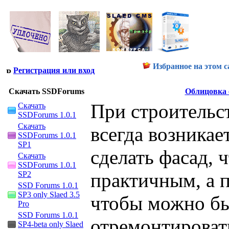
Избранное на этом с
Регистрация или вход
Скачать SSDForums
Облицовка 
При строительс
Скачать
SSDForums 1.0.1
Скачать
всегда возникае
SSDForums 1.0.1
SP1
сделать фасад, 
Скачать
SSDForums 1.0.1
практичным, а 
SP2
SSD Forums 1.0.1
SP3 only Slaed 3.5
чтобы можно бы
Pro
SSD Forums 1.0.1
отремонтироват
SP4-beta only Slaed