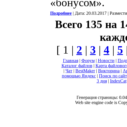
«бонусом».
Подробнее
| Дата: 20.03.2017 | Размест
Всего 135 на 
кажд
[ 1 |
2
|
3
|
4
|
5
Главная
|
Форум
|
Новости
|
Подп
Каталог файлов
|
Карта файловог
|
Чат
|
BestMaker
|
Викторина
|
А
помощью Яндекс
|
Поиск по сай
3 дня
|
IndexCat
Генерация страницы: 0.049
Web site engine code is Co