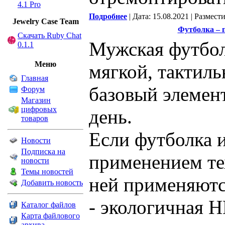
4.1 Pro
Подробнее
| Дата: 15.08.2021 | Размест
Jewelry Сase Team
Футболка – 
Скачать Ruby Chat
Мужская футбол
0.1.1
Меню
мягкой, тактиль
Главная
базовый элемен
Форум
Магазин
цифровых
день.
товаров
Если футболка и
Новости
Подписка на
применением тех
новости
Темы новостей
ней применяютс
Добавить новость
- экологичная H
Каталог файлов
Карта файлового
архива