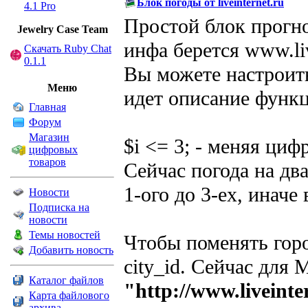
Блок погоды от liveinternet.ru
4.1 Pro
Простой блок прогно
Jewelry Сase Team
инфа берется www.liv
Скачать Ruby Chat
0.1.1
Вы можете настроить
Меню
идет описание функ
Главная
Форум
Магазин
$i <= 3; - меняя циф
цифровых
товаров
Сейчас погода на дв
1-ого до 3-ех, иначе 
Новости
Подписка на
новости
Темы новостей
Чтобы поменять гор
Добавить новость
city_id. Сейчас для
Каталог файлов
"http://www.liveint
Карта файлового
архива