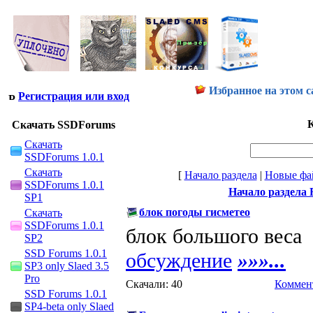
Избранное на этом с
Регистрация или вход
К
Скачать SSDForums
Скачать
SSDForums 1.0.1
Скачать
[
Начало раздела
|
Новые фа
SSDForums 1.0.1
Начало раздела F
SP1
блок погоды гисметео
Скачать
SSDForums 1.0.1
блок большого веса
SP2
SSD Forums 1.0.1
обсуждение
»»»...
SP3 only Slaed 3.5
Pro
Скачали: 40
Коммент
SSD Forums 1.0.1
SP4-beta only Slaed