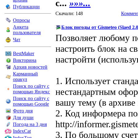
c...
»»»...
Публикации
Скачали: 148
Коммент
Опросы
Анкета
Блок погоды от Gismeteo (Slaed 2.
пользователя
Позволяет любому п
Чат
настроить блок на с
BestMaker
настройти (использу
Викторина
Архив новостей
Карманный
1. Использует станд
оракул
Поиск по сайту с
нестандартным офор
помощью Яндекс
Поиск по сайту с
вашу тему (в архиве
помощью Google
Фото дня
2. Код информера п
Для души
http://informer.gism
Погода на 3 дня
IndexCat
3. По большому сче
IndexTop