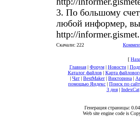
http://informer.gism
3. По большому сче
любой информер, вы
http://informer.gismet.
Скачали: 222
Коммент
[
Наз
Главная
|
Форум
|
Новости
|
Подп
Каталог файлов
|
Карта файловог
|
Чат
|
BestMaker
|
Викторина
|
А
помощью Яндекс
|
Поиск по сай
3 дня
|
IndexCat
Генерация страницы: 0.045
Web site engine code is Co