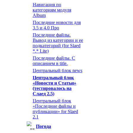
Навигация по
категориям модуля
Album
Последние новости для
3.5 и 4.0 Про
Последние файлы.
Вывод из категории и ее
подкатегорий (for Slaed
*.* Lite)
Последние файлы. С
описанием в title.
Центральный блок news
Центральный блок
«Новости и Статьи»
(тестировалось на
Слаед 2.5)
Центральный блок
«Последние файлы и
публикации» for Slaed
2.1
Погода