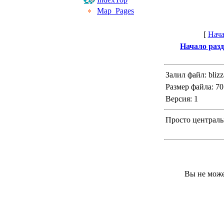
Map_Pages
[
Нача
Начало разд
Залил файл: blizz
Размер файла: 70
Версия: 1
Просто централь
Вы не може