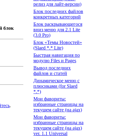
релиз для лайт-версии)
Блок последних файлов
конкретных категорий
Блок раскрывающегося
й блок
вниз меню для 2.1 Lite
(3.0 Pro)
Блок «Темы Новостей»
(Slaed *.* Lite)
Быстрая навигация по
модулю Files и Pages
Вывод последних
файлов и статей
Динамическое меню с
плюсиками (for Slaed
*.*)
Мои фавориты:
избранные страницы на
йтесь
.
текущем сайте (на ajax)
Мои фавориты:
избранные страницы на
текущем сайте (на ajax)
ver. 1.1 Universal