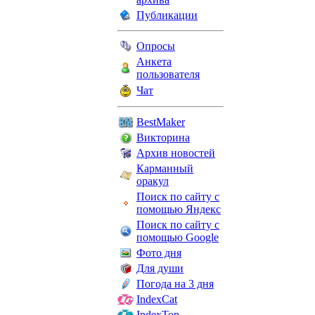
Публикации
Опросы
Анкета
пользователя
Чат
BestMaker
Викторина
Архив новостей
Карманный
оракул
Поиск по сайту с
помощью Яндекс
Поиск по сайту с
помощью Google
Фото дня
Для души
Погода на 3 дня
IndexCat
IndexTop