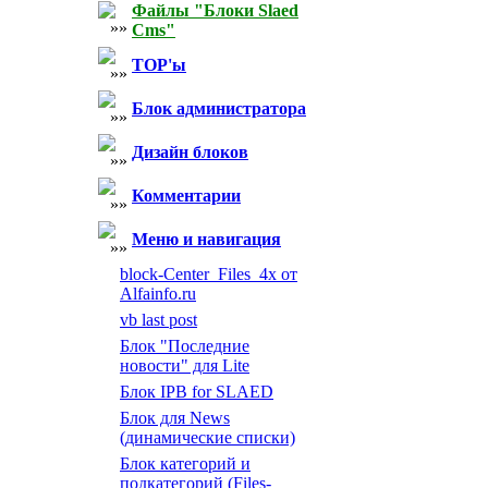
Файлы "Блоки Slaed
Cms"
TOP'ы
Блок администратора
Дизайн блоков
Комментарии
Меню и навигация
block-Center_Files_4x от
Alfainfo.ru
vb last post
Блок "Последние
новости" для Lite
Блок IPB for SLAED
Блок для News
(динамические списки)
Блок категорий и
подкатегорий (Files-