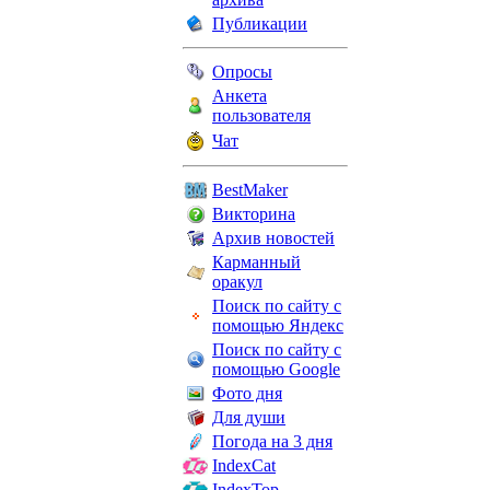
Публикации
Опросы
Анкета
пользователя
Чат
BestMaker
Викторина
Архив новостей
Карманный
оракул
Поиск по сайту с
помощью Яндекс
Поиск по сайту с
помощью Google
Фото дня
Для души
Погода на 3 дня
IndexCat
IndexTop