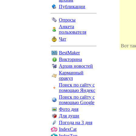
Публикации
Опросы
Анкета
пользователя
Чат
Вот та
BestMaker
Викторина
Архив новостей
Карманный
оракул
Поиск по сайту с
помощью Яндекс
Поиск по сайту с
помощью Google
Фото дня
Для души
Погода на 3 дня
IndexCat
IndexTop