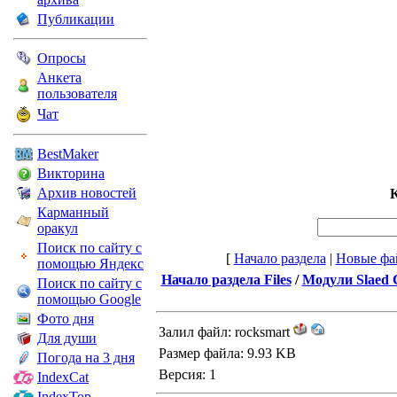
Публикации
Опросы
Анкета
пользователя
Чат
BestMaker
Викторина
Архив новостей
К
Карманный
оракул
Поиск по сайту с
[
Начало раздела
|
Новые фа
помощью Яндекс
Начало раздела Files
/
Модули Slaed
Поиск по сайту с
помощью Google
Фото дня
Залил файл: rocksmart
Для души
Размер файла: 9.93 KB
Погода на 3 дня
Версия: 1
IndexCat
IndexTop