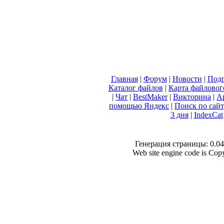
Главная
|
Форум
|
Новости
|
Подп
Каталог файлов
|
Карта файловог
|
Чат
|
BestMaker
|
Викторина
|
А
помощью Яндекс
|
Поиск по сай
3 дня
|
IndexCat
Генерация страницы: 0.049
Web site engine code is Co