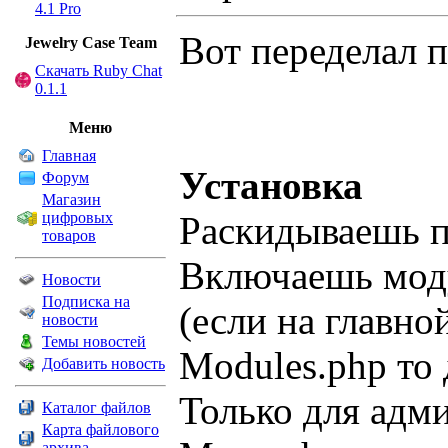
4.1 Pro
Вот переделал п
Jewelry Сase Team
Скачать Ruby Chat
0.1.1
Меню
Главная
Установка
Форум
Магазин
цифровых
Раскидываешь п
товаров
Включаешь мод
Новости
Подписка на
(если на главно
новости
Темы новостей
Modules.php то
Добавить новость
Только для адми
Каталог файлов
Карта файлового
архива