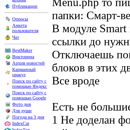
Menu.php то пи
Публикации
папки: Смарт-в
Опросы
В модуле Smart
Анкета
пользователя
Чат
ссылки до нуж
BestMaker
Отключаешь пок
Викторина
Архив новостей
блоков в этих д
Карманный
оракул
Все вроде
Поиск по сайту с
помощью Яндекс
Поиск по сайту с
помощью Google
Есть не большие
Фото дня
Для души
1 Не доделан фо
Погода на 3 дня
IndexCat
IndexTop