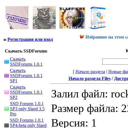
Избранное на этом с
Регистрация или вход
К
Скачать SSDForums
Скачать
SSDForums 1.0.1
Скачать
[
Начало раздела
|
Новые фа
SSDForums 1.0.1
Начало раздела Files
/
Дистр
SP1
Скачать
Залил файл: roc
SSDForums 1.0.1
SP2
SSD Forums 1.0.1
Размер файла: 
SP3 only Slaed 3.5
Pro
Версия: 1
SSD Forums 1.0.1
SP4-beta only Slaed