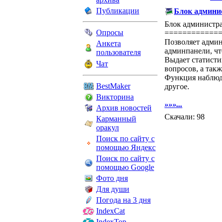
Публикации
Блок админист
Блок администра
Опросы
============
Позволяет админ
Анкета
админпанели, чт
пользователя
Выдает статисти
Чат
вопросов, а так
Функция наблюде
BestMaker
другое.
Викторина
»»»...
Архив новостей
Скачали: 98
Карманный
оракул
Поиск по сайту с
помощью Яндекс
Поиск по сайту с
помощью Google
Фото дня
Для души
Погода на 3 дня
IndexCat
IndexTop