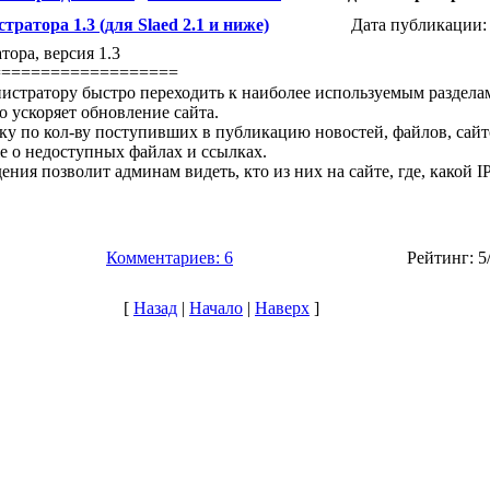
ратора 1.3 (для Slaed 2.1 и ниже)
Дата публикации: 
тора, версия 1.3
===================
истратору быстро переходить к наиболее используемым раздела
о ускоряет обновление сайта.
ку по кол-ву поступивших в публикацию новостей, файлов, сайт
же о недоступных файлах и ссылках.
ния позволит админам видеть, кто из них на сайте, где, какой I
Комментариев: 6
Рейтинг: 5
[
Назад
|
Начало
|
Наверх
]