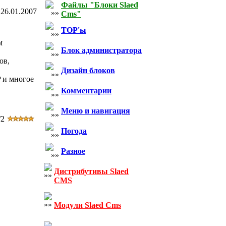
Файлы "Блоки Slaed
26.01.2007
Cms"
TOP'ы
м
Блок администратора
ов,
Дизайн блоков
P и многое
Комментарии
Меню и навигация
/2
Погода
Разное
Дистрибутивы Slaed
CMS
Модули Slaed Cms