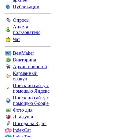
Публикации
Опросы
Анкета
пользователя
Чат
BestMaker
Викторина
Архив новостей
Карманный
оракул
Поиск по сайту с
помощью Яндекс
Поиск по сайту с
помощью Google
Фото дня
Для души
Погода на 3 дня
IndexCat
IndexTop