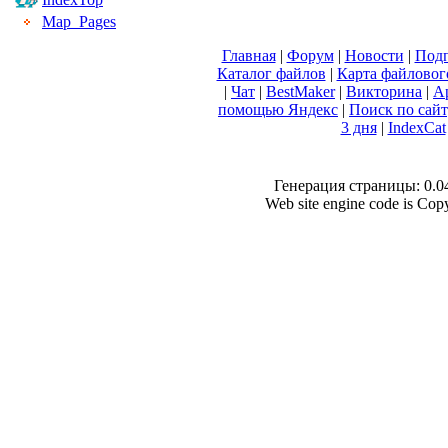
Map_Pages
Главная
|
Форум
|
Новости
|
Подп
Каталог файлов
|
Карта файловог
|
Чат
|
BestMaker
|
Викторина
|
А
помощью Яндекс
|
Поиск по сай
3 дня
|
IndexCat
Генерация страницы: 0.041
Web site engine code is Co