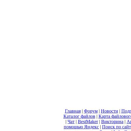
Главная
|
Форум
|
Новости
|
Подп
Каталог файлов
|
Карта файловог
|
Чат
|
BestMaker
|
Викторина
|
А
помощью Яндекс
|
Поиск по сай