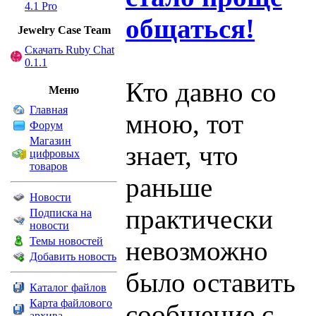
4.1 Pro
общаться!
Jewelry Сase Team
Скачать Ruby Chat
0.1.1
Кто давно со
Меню
Главная
мною, тот
Форум
Магазин
знает, что
цифровых
товаров
раньше
Новости
практически
Подписка на
новости
Темы новостей
невозможно
Добавить новость
было оставить
Каталог файлов
Карта файлового
сообщение с
архива