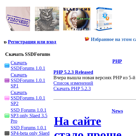
Избранное на этом с
Регистрация или вход
Скачать SSDForums
PHP
Скачать
SSDForums 1.0.1
PHP 5.2.3 Released
Скачать
Вчера вышла новая версиях PHP из 5-й 
SSDForums 1.0.1
Список изменений
SP1
Скачать PHP 5.2.3
Скачать
SSDForums 1.0.1
SP2
SSD Forums 1.0.1
News
SP3 only Slaed 3.5
На сайте
Pro
SSD Forums 1.0.1
стало проще
SP4-beta only Slaed