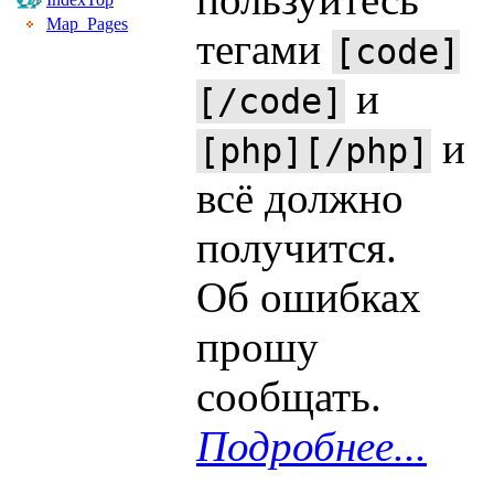
Map_Pages
тегами
[code]
и
[/code]
и
[php][/php]
всё должно
получится.
Об ошибках
прошу
сообщать.
Подробнее...