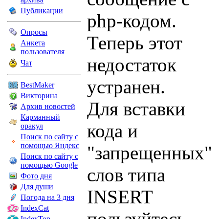
Публикации
php-кодом.
Опросы
Теперь этот
Анкета
пользователя
недостаток
Чат
устранен.
BestMaker
Викторина
Для вставки
Архив новостей
Карманный
кода и
оракул
Поиск по сайту с
помощью Яндекс
"запрещенных"
Поиск по сайту с
помощью Google
слов типа
Фото дня
Для души
INSERT
Погода на 3 дня
IndexCat
пользуйтесь
IndexTop