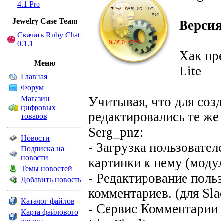
4.1 Pro
Jewelry Сase Team
Версия
Скачать Ruby Chat
0.1.1
Хак пре
Меню
Lite
Главная
Форум
Магазин
Учитывая, что для соз
цифровых
редактировались те же
товаров
Serg_pnz:
Новости
- Загрузка пользовате
Подписка на
новости
картинки к нему (модуль
Темы новостей
- Редактирование поль
Добавить новость
комментариев. (для Slae
Каталог файлов
- Сервис Комментарии д
Карта файлового
архива