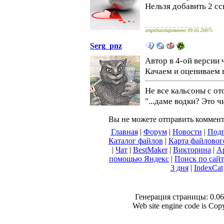
Нельзя добавить 2 с
_ _ _ _ _ _ _ _ _ _ _ _ _ _ _ _ _
отредактированно 09.05.2007г.
Serg_pnz
Автор в 4-ой версии ч
Качаем и оцениваем 
Не все кальсоны с о
"...даме водки? Это 
Вы не можете отправить коммен
Главная
|
Форум
|
Новости
|
Подп
Каталог файлов
|
Карта файловог
|
Чат
|
BestMaker
|
Викторина
|
А
помощью Яндекс
|
Поиск по сай
3 дня
|
IndexCat
Генерация страницы: 0.061
Web site engine code is Co