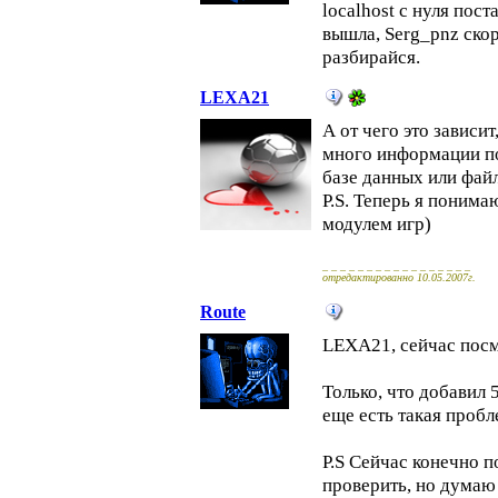
localhost с нуля пос
вышла, Serg_pnz скор
разбирайся.
LEXA21
А от чего это зависит
много информации по
базе данных или фай
P.S. Теперь я понима
модулем игр)
_ _ _ _ _ _ _ _ _ _ _ _ _ _ _ _ _
отредактированно 10.05.2007г.
Route
LEXA21, сейчас посм
Только, что добавил 
еще есть такая проб
P.S Сейчас конечно п
проверить, но думаю 