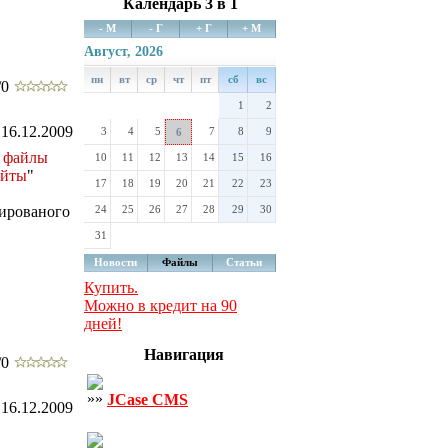
Календарь 3 в 1
- М
- Г
+ Г
+ М
Август, 2026
пн
вт
ср
чт
пт
сб
вс
/0
1
2
16.12.2009
3
4
5
7
8
9
6
е файлы
10
11
12
13
14
15
16
айты
"
17
18
19
20
21
22
23
нированого
24
25
26
27
28
29
30
31
Новости
Файлы
Статьи
Купить.
Можно в кредит на 90
дней!
Навигация
/0
JCase CMS
16.12.2009