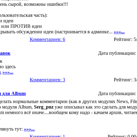
ень сырой, возможны ошибки!!!
льзовательская часть):
ои идеи
ЗА или ПРОТИВ идеи
крывать обсуждении идеи (настроивается в админке...
»»»...
Комментариев: 6
Рейтинг: 5
авок
Дата публикации: 
к
о здесь
к
»»»...
Комментариев: 3
Рейтинг: 3
 для Album
Дата публикации: 
елать нормальные комментарии (как в других модулях News, Files
о модуля Album,
Serg_pnz
уже описывал как это сделать для моду
um немного всё иначе....вообщем кому надо - качаем архив, чита
.
лянуть тут:
»»»...
Комментариев: 1
Рейтинг: 0.00