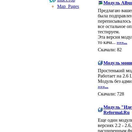
Модуль Albu
Map_Pages
Предлагаю ваше
была подправлен
переписывалось 
все остальное оп
тестируем.
Эта версия модул
то кача...
»»»...
Скачали: 82
Модуль монит
Простенький мод
Работает на 2.6 
Модуль без адми
»»»...
Скачали: 728
Модуль "Идеи
Reformal.Ru
Еще один модуль,
версиях 2.2 - 2.
расширенным ф