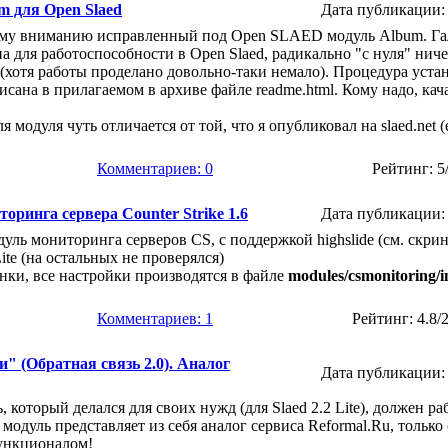
m для Open Slaed
Дата публикации: 
му вниманию исправленный под Open SLAED модуль Album. Га
а для работоспособности в Open Slaed, радикально "с нуля" ниче
(хотя работы проделано довольно-таки немало). Процедура уста
исана в прилагаемом в архиве файле readme.html. Кому надо, кач
я модуля чуть отличается от той, что я опубликовал на slaed.net (
Комментариев: 0
Рейтинг: 5
оринга сервера Counter Strike 1.6
Дата публикации: 
уль мониторинга серверов CS, с поддержкой highslide (см. скри
Lite (на остальных не проверялся)
нки, все настройки производятся в файле
modules/csmonitoring/
Комментариев: 1
Рейтинг: 4.8/
" (Обратная связь 2.0). Аналог
Дата публикации: 
 который делался для своих нужд (для Slaed 2.2 Lite), должен ра
6, модуль представляет из себя аналог сервиса Reformal.Ru, только 
ункционалом!