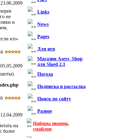
23.06.2009
лерея
Links
го не
новки и
News
аем,
Pages
если кто-
Для игр
/4
Магазин Asers_Shop
для Slaed 2.1
05.05.2009
ншоты).
Погода
index.php
Подписка и рассылка
20
Поиск по сайту
Разное
12.04.2009
Наборы иконок,
ботать на
смайлов
с более