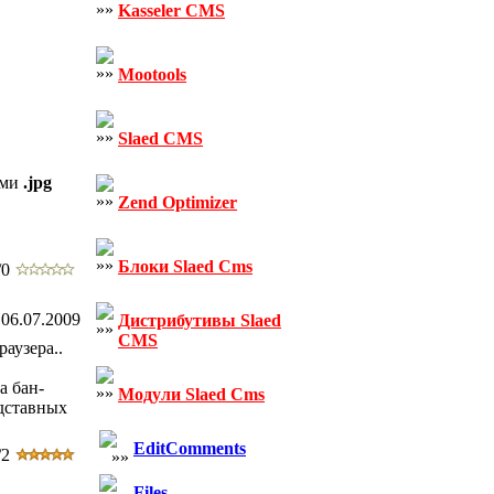
Kasseler CMS
Mootools
Slaed CMS
ями
.jpg
Zend Optimizer
Блоки Slaed Cms
/0
06.07.2009
Дистрибутивы Slaed
CMS
аузера..
а бан-
Модули Slaed Cms
одставных
EditComments
/2
Files