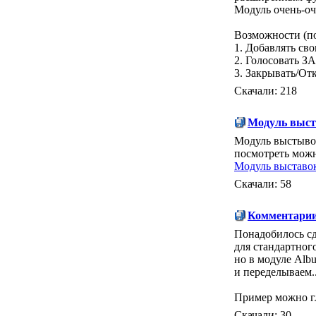
Модуль очень-оч
Возможности (по
1. Добавлять св
2. Голосовать 
3. Закрывать/От
Скачали: 218
Модуль выст
Модуль выстыво
посмотреть можн
Модуль выставо
Скачали: 58
Комментарии
Понадобилось сд
для стандартног
но в модуле Alb
и переделываем.
Пример можно г
Скачали: 30