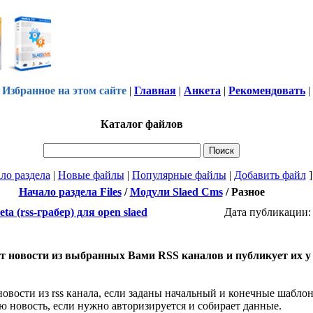
Избранное на этом сайте
|
Главная
|
Анкета
|
Рекомендовать
|
Каталог файлов
ло раздела
|
Новые файлы
|
Популярные файлы
|
Добавить файл
]
Начало раздела Files
/
Модули Slaed Cms
/
Разное
eta (rss-грабер) для open slaed
Дата публикации: 
т новости из выбранных Вами RSS каналов и публикует их у
 новости из rss канала, если заданы начальный и конечные шабло
ю новость, если нужно авторизируется и собирает данные.