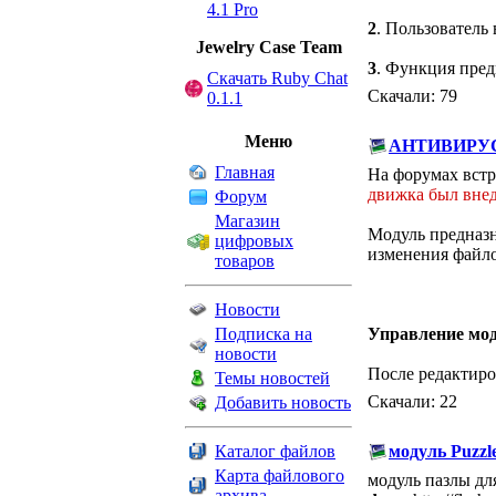
4.1 Pro
2
. Пользователь
Jewelry Сase Team
3
. Функция пред
Скачать Ruby Chat
Скачали: 79
0.1.1
Меню
АНТИВИРУС 
Главная
На форумах встр
движка был внед
Форум
Магазин
Модуль предназн
цифровых
изменения файло
товаров
Новости
Подписка на
Управление мо
новости
После редактиро
Темы новостей
Скачали: 22
Добавить новость
Каталог файлов
модуль Puzzl
Карта файлового
модуль пазлы для
архива