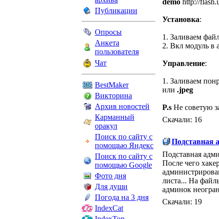
demo
http://flash
Публикации
Установка
:
Опросы
1. Заливаем фай
Анкета
2. Вкл модуль в
пользователя
Чат
Управление
:
1. Заливаем пон
BestMaker
или
.jpeg
Викторина
Архив новостей
P.s
Не советую з
Карманный
Скачали: 16
оракул
Поиск по сайту с
Подставная 
помощью Яндекс
Подставная админ
Поиск по сайту с
После чего хаке
помощью Google
администрирован
Фото дня
листа... На файл
Для души
админок неогра
Погода на 3 дня
Скачали: 19
IndexCat
IndexTop