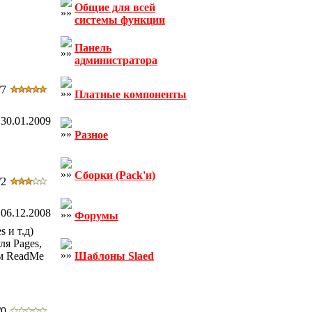
Общие для всей
системы функции
Панель
администратора
/7
Платные компоненты
30.01.2009
Разное
Сборки (Pack'и)
/2
06.12.2008
Форумы
 и т.д)
ля Pages,
ем ReadMe
Шаблоны Slaed
/0