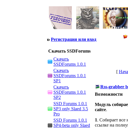
Регистрация или вход
Скачать SSDForums
Скачать
SSDForums 1.0.1
Скачать
[
Нача
SSDForums 1.0.1
SP1
Rss-grabber b
Скачать
SSDForums 1.0.1
Возможности
SP2
SSD Forums 1.0.1
Модуль собирае
SP3 only Slaed 3.5
сайте
.
Pro
1
. Собирает все
SSD Forums 1.0.1
ссылке на полну
SP4-beta only Slaed