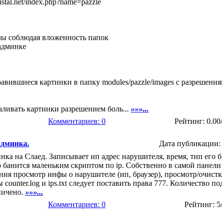
.ustal.net/index.php?name=pazzle
лы соблюдая вложенность папок
 админке
равившиеся картинки в папку modules/pazzle/images с разрешени
аливать картинки разрешением боль...
»»»...
Комментариев: 0
Рейтинг: 0.00
админка.
Дата публикации: 
ка на Слаед. Записывает ип адрес нарушителя, время, тип его бр
р банится маленьким скриптом по ip. Собственно в самой панели
ия просмотр инфы о нарушителе (ип, браузер), просмотр/очистк
ы counter.log и ips.txt следует поставить права 777. Количество п
ничено.
»»»...
Комментариев: 0
Рейтинг: 5