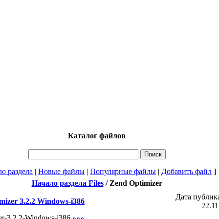
Каталог файлов
ло раздела
|
Новые файлы
|
Популярные файлы
|
Добавить файл
]
Начало раздела Files
/
Zend Optimizer
Дата публик
izer 3.2.2 Windows-i386
22.11
er-3.2.2-Windows-i386
»»»...