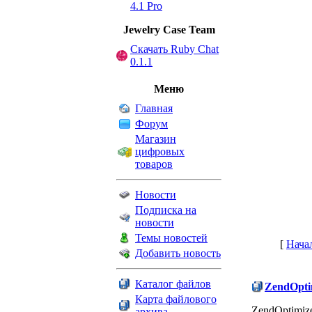
4.1 Pro
Jewelry Сase Team
Скачать Ruby Chat
0.1.1
Меню
Главная
Форум
Магазин
цифровых
товаров
Новости
Подписка на
новости
Темы новостей
[
Нача
Добавить новость
Каталог файлов
ZendOptim
Карта файлового
ZendOptimiz
архива