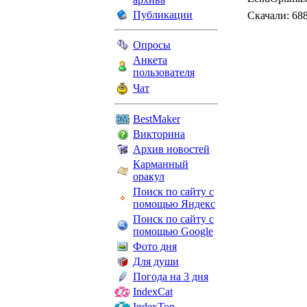
Публикации
Скачали: 68
Опросы
Анкета
пользователя
Чат
BestMaker
Викторина
Архив новостей
Карманный
оракул
Поиск по сайту с
помощью Яндекс
Поиск по сайту с
помощью Google
Фото дня
Для души
Погода на 3 дня
IndexCat
IndexTop