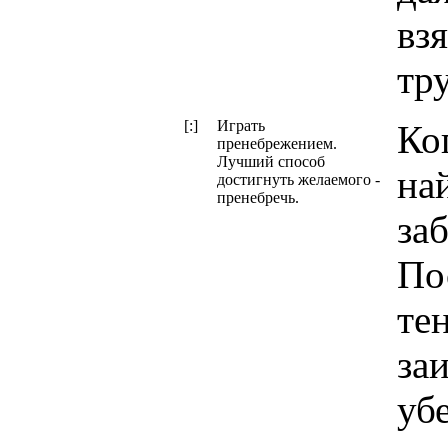
взя
тр
[:]
Играть
Ко
пренебрежением.
Лучший способ
на
достигнуть желаемого -
пренебречь.
за
По
те
заи
убе