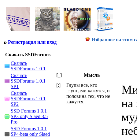
Избранное на этом с
Регистрация или вход
Скачать SSDForums
Скачать
SSDForums 1.0.1
[_]
Мысль
Скачать
SSDForums 1.0.1
[:]
Глупы все, кто
Ми
SP1
глупцами кажутся, и
Скачать
половина тех, что не
SSDForums 1.0.1
на
кажутся.
SP2
SSD Forums 1.0.1
му
SP3 only Slaed 3.5
Pro
не
SSD Forums 1.0.1
SP4-beta only Slaed