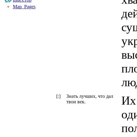
Map_Pages
де
су
ук
вы
пл
лю
[:]
Знать лучших, что дал
Их
твои век.
од
по