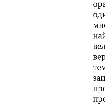
ор
од
мн
на
ве
ве
те
за
пр
пр