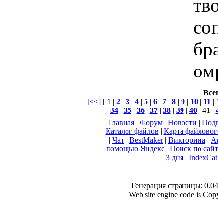
тв
со
бра
ом
Всег
[<<]
[
1
|
2
|
3
|
4
|
5
|
6
|
7
|
8
|
9
|
10
|
11
|
|
34
|
35
|
36
|
37
|
38
|
39
|
40
| 41 |
Главная
|
Форум
|
Новости
|
Подп
Каталог файлов
|
Карта файловог
|
Чат
|
BestMaker
|
Викторина
|
А
помощью Яндекс
|
Поиск по сай
3 дня
|
IndexCat
Генерация страницы: 0.046
Web site engine code is Co