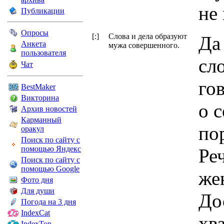
не 
Публикации
Опросы
[:]
Слова и дела образуют
Да
Анкета
мужа совершенного.
пользователя
сло
Чат
го
BestMaker
Викторина
о 
Архив новостей
Карманный
по
оракул
Поиск по сайту с
помощью Яндекс
Реч
Поиск по сайту с
помощью Google
же
Фото дня
Для души
До
Погода на 3 дня
IndexCat
хв
IndexTop