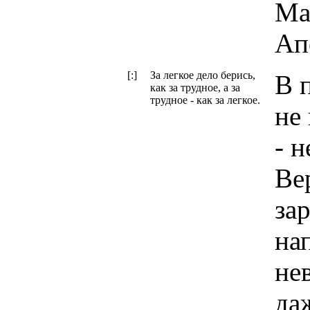
Ма
Ап
[:]
За легкое дело берись,
В 
как за трудное, а за
трудное - как за легкое.
не
- 
Ве
за
на
не
да