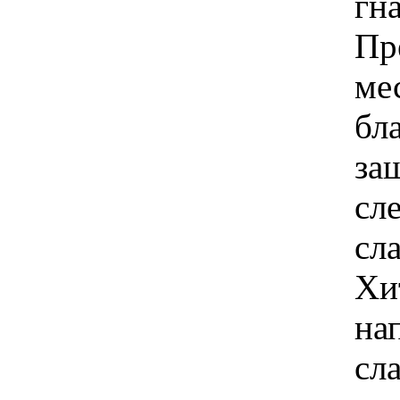
гна
Пр
ме
бл
за
сл
сла
Хи
на
сл