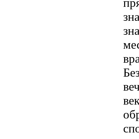
пр
зн
зн
ме
вр
Бе
ве
ве
об
сп