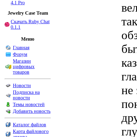
4.1 Pro
ве
Jewelry Сase Team
так
Скачать Ruby Chat
0.1.1
об
Меню
бы
Главная
Форум
ка
Магазин
цифровых
товаров
гла
Новости
не 
Подписка на
новости
по
Темы новостей
Добавить новость
др
Каталог файлов
гл
Карта файлового
архива