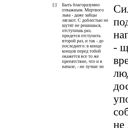
[:]
Быть благоразумно
Си
отважным. Мертвого
льва - даже зайцы
по
лягают. С доблестью не
шутят не решишься,
отступишь раз,
на
придется отступить
второй раз, и так - до
- 
последнего: в конце
концов перед тобой
окажется все то же
вр
препятствие, что и в
начале, - не лучше ли
лю
до
уп
со
не