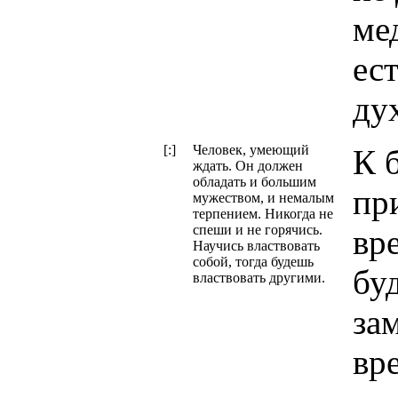
ме
ес
ду
[:]
Человек, умеющий
К 
ждать. Он должен
обладать и большим
пр
мужеством, и немалым
терпением. Никогда не
спеши и не горячись.
вр
Научись властвовать
собой, тогда будешь
бу
властвовать другими.
за
вр