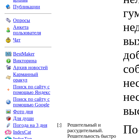
Публикации
гу
Опросы
не
Анкета
пользователя
вы
Чат
до
BestMaker
Викторина
соб
Архив новостей
Карманный
не
оракул
Поиск по сайту с
помощью Яндекс
не
Поиск по сайту с
помощью Google
вы
Фото дня
Для души
[:]
Решительный и
Погода на 3 дня
По
рассудительный.
IndexCat
Решительность быстро
IndexTop