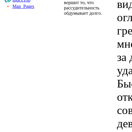
ви
вершит то, что
Map_Pages
рассудительность
обдумывает долго.
ог
гр
мн
за
уд
Бы
от
со
де