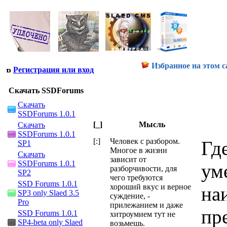
Избранное на этом с
Регистрация или вход
Скачать SSDForums
Скачать
SSDForums 1.0.1
[_]
Мысль
Скачать
SSDForums 1.0.1
[:]
Человек с разбором.
Гд
SP1
Многое в жизни
Скачать
зависит от
SSDForums 1.0.1
ум
разборчивости, для
SP2
чего требуются
SSD Forums 1.0.1
хороший вкус и верное
на
SP3 only Slaed 3.5
суждение, -
Pro
прилежанием и даже
пр
SSD Forums 1.0.1
хитроумием тут не
SP4-beta only Slaed
возьмешь.