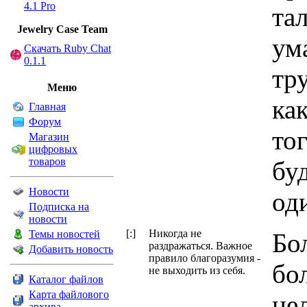
4.1 Pro
та
Jewelry Сase Team
ум
Скачать Ruby Chat
0.1.1
тр
Меню
ка
Главная
Форум
тог
Магазин
цифровых
товаров
бу
Новости
од
Подписка на
новости
[:]
Никогда не
Темы новостей
Бо
раздражаться. Важное
Добавить новость
правило благоразумия -
бо
не выходить из себя.
Каталог файлов
Карта файлового
нел
архива