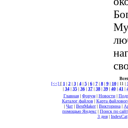
ок
Бо
Му
лю
на
св
Всег
[<<]
[
1
|
2
|
3
|
4
|
5
|
6
|
7
|
8
|
9
|
10
| 11 |
|
34
|
35
|
36
|
37
|
38
|
39
|
40
|
41
|
Главная
|
Форум
|
Новости
|
Подп
Каталог файлов
|
Карта файловог
|
Чат
|
BestMaker
|
Викторина
|
А
помощью Яндекс
|
Поиск по сай
3 дня
|
IndexCat