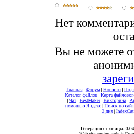
Нет комментари
ост
Вы не можете о
анонимн
зарег
Главная
|
Форум
|
Новости
|
Подп
Каталог файлов
|
Карта файловог
|
Чат
|
BestMaker
|
Викторина
|
А
помощью Яндекс
|
Поиск по сай
3 дня
|
IndexCat
Генерация страницы: 0.047
Web site engine code is Co