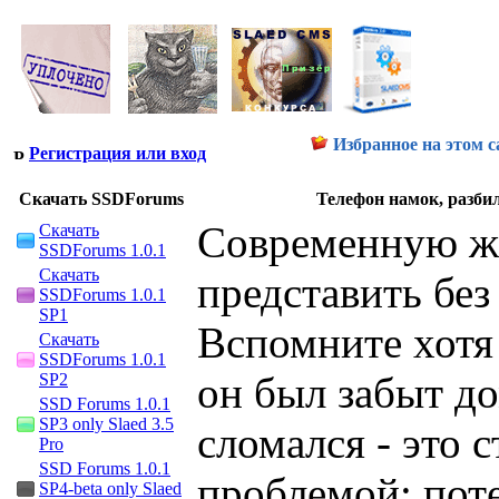
Избранное на этом с
Регистрация или вход
Скачать SSDForums
Телефон намок, разбил
Современную жи
Скачать
SSDForums 1.0.1
Скачать
представить без
SSDForums 1.0.1
SP1
Вспомните хотя 
Скачать
SSDForums 1.0.1
он был забыт до
SP2
SSD Forums 1.0.1
SP3 only Slaed 3.5
сломался - это 
Pro
SSD Forums 1.0.1
проблемой: пот
SP4-beta only Slaed