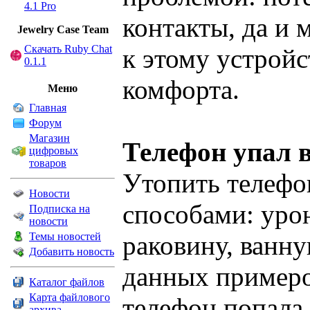
4.1 Pro
контакты, да и
Jewelry Сase Team
Скачать Ruby Chat
к этому устройс
0.1.1
комфорта.
Меню
Главная
Форум
Магазин
Телефон упал в
цифровых
товаров
Утопить телеф
Новости
способами: уро
Подписка на
новости
Темы новостей
раковину, ванну
Добавить новость
данных примеров
Каталог файлов
Карта файлового
телефон попала 
архива