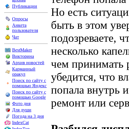
Публикации
Но есть ситуаци
Опросы
быть в этом ув
Анкета
пользователя
подозреваете, ч
Чат
несколько капел
BestMaker
Викторина
чем принимать 
Архив новостей
Карманный
убедится, что в
оракул
Поиск по сайту с
помощью Яндекс
попала внутрь и
Поиск по сайту с
помощью Google
ремонт или сер
Фото дня
Для души
Погода на 3 дня
IndexCat
Разбился дисп
IndexTop