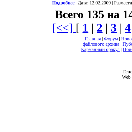
Подробнее
| Дата: 12.02.2009 | Размест
Всего 135 на 1
[<<]
[
1
|
2
|
3
|
4
Главная
|
Форум
|
Ново
файлового архива
|
Пуб
Карманный оракул
|
Пои
Гене
Web s