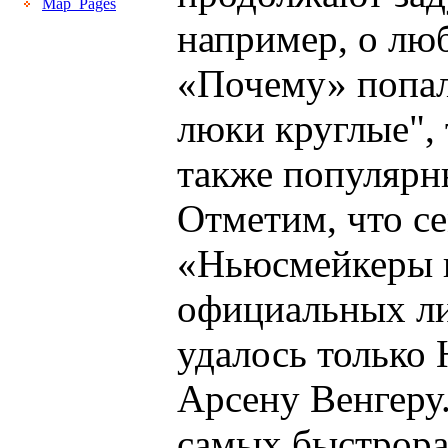
Map_Pages
например, о люб
«Почему» попал
люки круглые", 
также популярн
Отметим, что се
«Ньюсмейкеры г
официальных ли
удалось только
Арсену Венгеру
самых быстрорас