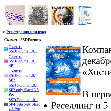
Регистрация или вход
Скачать SSDForums
Компа
Скачать
SSDForums 1.0.1
Скачать
декабр
SSDForums 1.0.1
SP1
«Хости
Скачать
SSDForums 1.0.1
SP2
SSD Forums 1.0.1
SP3 only Slaed 3.5
В перв
Pro
SSD Forums 1.0.1
Реселлинг и 
SP4-beta only Slaed
4.1 Pro