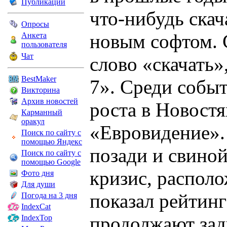
Публикации
что-нибудь скач
Опросы
новым софтом. 
Анкета
пользователя
Чат
слово «скачать
BestMaker
7». Среди собы
Викторина
Архив новостей
роста в Новост
Карманный
оракул
«Евровидение».
Поиск по сайту с
помощью Яндекс
позади и свино
Поиск по сайту с
помощью Google
кризис, распол
Фото дня
Для души
показал рейтинг
Погода на 3 дня
IndexCat
продолжают зад
IndexTop