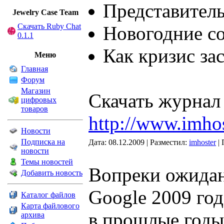
Представитель
Jewelry Сase Team
Скачать Ruby Chat
Новогодние с
0.1.1
Как кризис зас
Меню
Главная
Форум
Магазин
Скачать журнал
цифровых
товаров
http://www.imhos
Новости
Подписка на
Дата: 08.12.2009 | Разместил:
imhoster
| 
новости
Темы новостей
Вопреки ожидан
Добавить новость
Google 2009 год
Каталог файлов
Карта файлового
в прошлые годы
архива