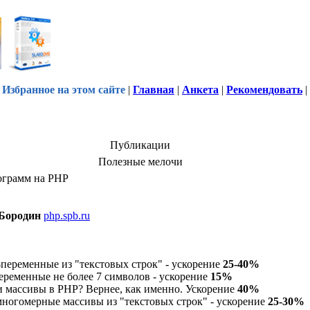
Избранное на этом сайте
|
Главная
|
Анкета
|
Рекомендовать
|
Публикации
Полезные мелочи
ограмм на PHP
Бородин
php.spb.ru
переменные из "текстовых строк" - ускорение
25-40%
еременные не более 7 символов - ускорение
15%
и массивы в PHP? Вернее, как именно. Ускорение
40%
ногомерные массивы из "текстовых строк" - ускорение
25-30%