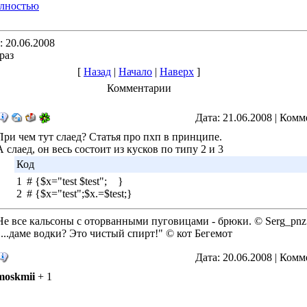
олностью
 20.06.2008
раз
[
Назад
|
Начало
|
Наверх
]
Комментарии
Дата: 21.06.2008 | Комм
При чем тут слаед? Статья про пхп в принципе.
А слаед, он весь состоит из кусков по типу 2 и 3
Код
1
# {$x="test $test"; }
2
# {$x="test";$x.=$test;}
Не все кальсоны с оторванными пуговицами - брюки. © Serg_pnz
"...даме водки? Это чистый спирт!" © кот Бегемот
Дата: 20.06.2008 | Комм
moskmii
+ 1