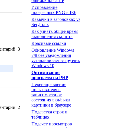
ошибок на сайте
Исправление
прозрачных PNG в IE6
Кавычки в заголовках vs
Serg_pnz
Как узнать общее время
выполнения скрипта
Красивые ссылки
ентарий: 3
Обновление Windows
7/8 без уведомления
устанавливает загрузчик
Windows 10
Оптимизация
программ на PHP
Перенаправление
пользователя в
зависимости от
состояния вкл/выкл
картинки в браузере
ентарий: 2
Подсветка строк в
таблицах
Подсчет просмотров