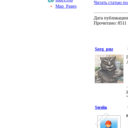
Читать статью п
Map_Pages
Дата публикации:
Прочитано: 8511 
Serg_pnz
Sнэйк