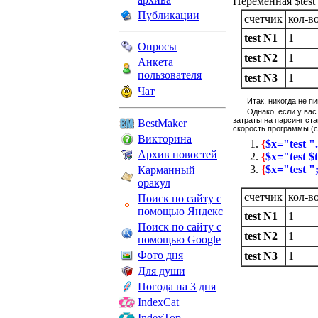
Переменная $test
Публикации
счетчик
кол-в
test N1
1
Опросы
test N2
1
Анкета
пользователя
test N3
1
Чат
Итак, никогда не 
Однако, если у вас
затраты на парсинг ст
BestMaker
скорость программы (с
Викторина
{
$x="test 
Архив новостей
{
$x="test
{
$x="test ";
Карманный
оракул
счетчик
кол-в
Поиск по сайту с
помощью Яндекс
test N1
1
Поиск по сайту с
test N2
1
помощью Google
Фото дня
test N3
1
Для души
Погода на 3 дня
IndexCat
IndexTop