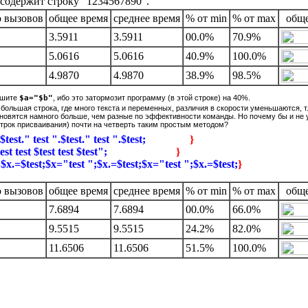
 содержит строку "1234567890".
о вызовов
общее вpемя
сpеднее вpемя
% от min
% от max
обще
3.5911
3.5911
00.0%
70.9%
5.0616
5.0616
40.9%
100.0%
4.9870
4.9870
38.9%
98.5%
пишите
$a="$b"
, ибо это затормозит программу (в этой строке) на 40%.
 большая строка, где много текста и переменных, различия в скорости уменьшаются, т
ановятся намного больше, чем разные по эффективности команды. Но почему бы и не 
трок присваивания) почти на четверть таким простым методом?
".$test." test ".$test." test ".$test;
}
 $test test $test test $test";
}
$x.=$test;$x="test ";$x.=$test;$x="test ";$x.=$test;
}
о вызовов
общее вpемя
сpеднее вpемя
% от min
% от max
обще
7.6894
7.6894
00.0%
66.0%
9.5515
9.5515
24.2%
82.0%
11.6506
11.6506
51.5%
100.0%