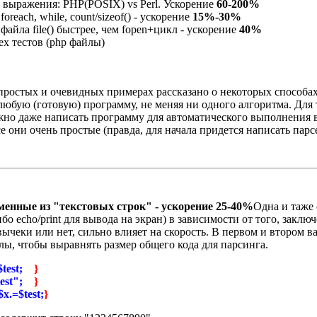
 выражения: PHP(POSIX) vs Perl. Ускорение
60-200%
foreach, while, count/sizeof() - ускорение
15%-30%
файла file() быстрее, чем fopen+цикл - ускорение
40%
ех тестов (php файлы)
 простых и очевидных примерах рассказано о некоторых способа
юбую (готовую) программу, не меняя ни одного алгоритма. Для 
но даже написать программу для автоматического выполнения 
е они очень простые (правда, для начала придется написать парс
енные из "текстовых строк" - ускорение 25-40%
Одна и таже
бо echo/print для вывода на экран) в зависимости от того, заклю
ычеки или нет, сильно влияет на скорость. В первом и втором в
ы, чтобы выравнять размер общего кода для парсинга.
.$test;
}
$test";
}
$x.=$test;
}