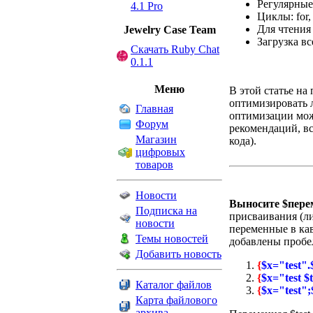
Регулярные
4.1 Pro
Циклы: for, 
Для чтения 
Jewelry Сase Team
Загрузка вс
Скачать Ruby Chat
0.1.1
Меню
В этой статье на
оптимизировать л
Главная
оптимизации мож
Форум
рекомендаций, вс
Магазин
кода).
цифровых
товаров
Новости
Выносите $перем
Подписка на
присваивания (ли
новости
переменные в кав
Темы новостей
добавлены пробел
Добавить новость
{
$x="test"
{
$x="test 
Каталог файлов
{
$x="test";
Карта файлового
архива