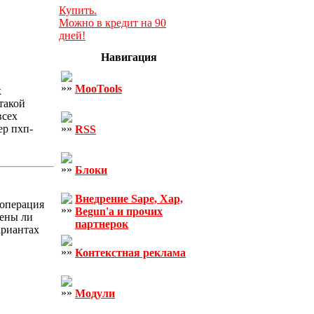
Купить.
Можно в кредит на 90
дней!
Навигация
MooTools
х
такой
всех
ер пхп-
RSS
Блоки
Внедрение Sape, Xap,
 операция
Begun'а и прочих
чены ли
партнерок
ариантах
Контекстная реклама
Модули