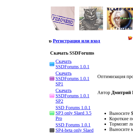
Регистрация или вход
Скачать SSDForums
Скачать
SSDForums 1.0.1
Скачать
Оптимизация пр
SSDForums 1.0.1
SP1
Скачать
Автор
Дмитрий 
SSDForums 1.0.1
SP2
SSD Forums 1.0.1
SP3 only Slaed 3.5
Выносите $
Pro
Короткие п
Тормозят л
SSD Forums 1.0.1
Выносите м
SP4-beta only Slaed