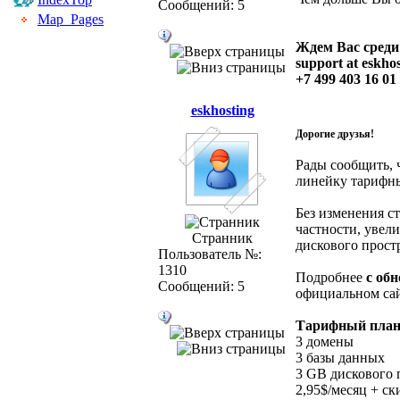
Сообщений: 5
Map_Pages
Ждем Вас среди
support at eskho
+7 499 403 16 01
eskhosting
Дорогие друзья!
Рады сообщить, 
линейку тарифны
Без изменения с
частности, увел
Странник
дискового прост
Пользователь №:
1310
Подробнее
с об
Сообщений: 5
официальном са
Тарифный пла
3 домены
3 базы данных
3 GB дискового 
2,95$/месяц + ск