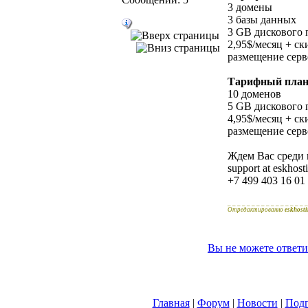
3 домены
3 базы данных
3 GB дискового 
2,95$/месяц + ск
размещение серве
Тарифный пла
10 доменов
5 GB дискового 
4,95$/месяц + ск
размещение серве
Ждем Вас среди 
support at eskhos
+7 499 403 16 01
_ _ _ _ _ _ _ _ _ _ _ _ _ _ _ _ _
Отредактированно
eskhost
Вы не можете ответи
Главная
|
Форум
|
Новости
|
Подп