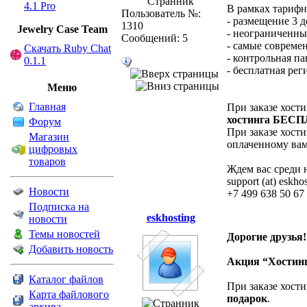
Странник
4.1 Pro
В рамках тарифн
Пользователь №:
- размещение 3 
1310
Jewelry Сase Team
- неограниченны
Сообщений: 5
- самые современ
Скачать Ruby Chat
- контрольная па
0.1.1
- бесплатная рег
Меню
Главная
При заказе хости
хостинга БЕС
Форум
При заказе хости
Магазин
оплаченному ва
цифровых
товаров
Ждем вас среди 
support (at) eskho
Новости
+7 499 638 50 67
Подписка на
eskhosting
новости
Темы новостей
Дорогие друзья!
Добавить новость
Акция “Хостинг
Каталог файлов
При заказе хости
Карта файлового
подарок
.
архива