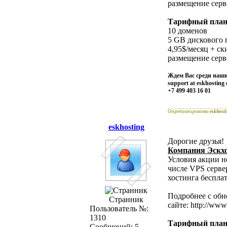
размещение серве
Тарифный пла
10 доменов
5 GB дискового 
4,95$/месяц + ск
размещение серве
Ждем Вас среди наши
support at eskhosting
+7 499 403 16 01
_ _ _ _ _ _ _ _ _ _ _ _ _ _ _ _ _
Отредактированно
eskhost
eskhosting
Дорогие друзья!
Компания Эскх
Условия акции н
числе VPS серве
хостинга беспла
Подробнее с об
Странник
сайте: http://www
Пользователь №:
1310
Тарифный пла
Сообщений: 5