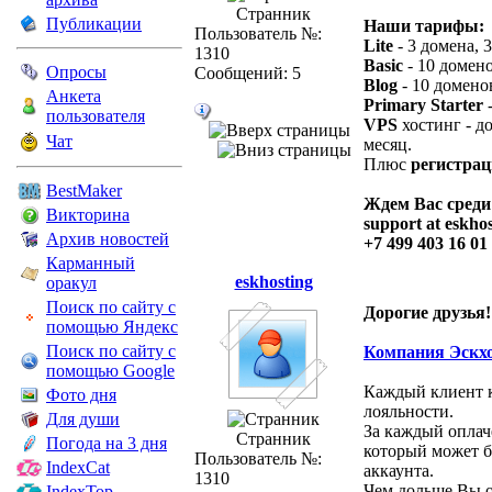
Странник
Публикации
Наши тарифы:
Пользователь №:
Lite
- 3 домена, 
1310
Basic
- 10 домено
Опросы
Сообщений: 5
Blog
- 10 домено
Анкета
Primary Starter
-
пользователя
VPS
хостинг - д
Чат
месяц.
Плюс
регистрац
BestMaker
Ждем Вас среди
Викторина
support at eskho
Архив новостей
+7 499 403 16 01
Карманный
eskhosting
оракул
Поиск по сайту с
Дорогие друзья!
помощью Яндекс
Поиск по сайту с
Компания Эскх
помощью Google
Каждый клиент 
Фото дня
лояльности.
Для души
За каждый опла
Странник
Погода на 3 дня
который может б
Пользователь №:
IndexCat
аккаунта.
1310
Чем дольше Вы о
IndexTop