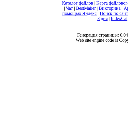
Каталог файлов
|
Карта файловог
|
Чат
|
BestMaker
|
Викторина
|
А
помощью Яндекс
|
Поиск по сай
3 дня
|
IndexCat
Генерация страницы: 0.045
Web site engine code is Co