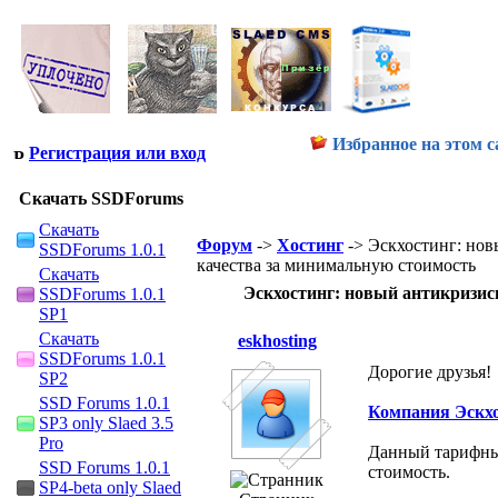
Избранное на этом с
Регистрация или вход
Скачать SSDForums
Скачать
Форум
->
Хостинг
-> Эскхостинг: но
SSDForums 1.0.1
качества за минимальную стоимость
Скачать
Эскхостинг: новый антикризис
SSDForums 1.0.1
SP1
Скачать
eskhosting
SSDForums 1.0.1
Дорогие друзья!
SP2
SSD Forums 1.0.1
Компания Эскх
SP3 only Slaed 3.5
Pro
Данный тарифный
SSD Forums 1.0.1
стоимость.
SP4-beta only Slaed