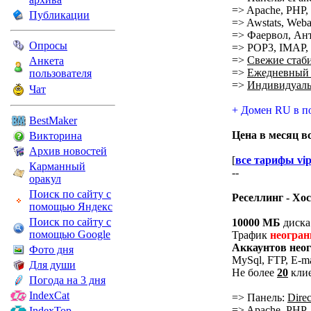
=> Apache, PHP, 
Публикации
=> Awstats, Webali
=> Фаервол, Ант
Опросы
=> POP3, IMAP, S
=>
Свежие стаб
Анкета
=>
Ежедневный 
пользователя
=>
Индивидуаль
Чат
+ Домен RU в п
BestMaker
Цена в месяц в
Викторина
Архив новостей
[
все тарифы vip
Карманный
--
оракул
Поиск по сайту с
Реселлинг - Хо
помощью Яндекс
Поиск по сайту с
10000 МБ
диска
помощью Google
Трафик
неогран
Аккаунтов нео
Фото дня
MySql, FTP, E-m
Для души
Не более
20
клие
Погода на 3 дня
IndexCat
=> Панель:
Dire
=> Apache, PHP, 
IndexTop