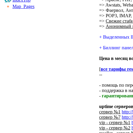
=> Awstats, Webali
Map_Pages
=> Фаервол, Ант
=> POP3, IMAP, S
=>
Свежие стаб
=>
Анонимный re
+ Выделенных IP
+ Биллинг панел
Цена в месяц в
[
все тарифы res
--
- помощь по пер
- поддержка в н
-
гарантирован
uptime серверов
сервер №1
http:/
сервер №7
http:/
vip - сервер №1
vip - сервер №2