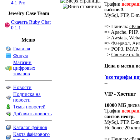
4.1 Pro
Трафик
неогран
сайтов 3
Jewelry Сase Team
MySql, FTP, E-m
Скачать Ruby Chat
=> Панель:
cPan
0.1.1
=> Apache, PHP, 
=> Awstats, Webali
Меню
=> Фаервол, Ант
Главная
=> POP3, IMAP, S
=>
Свежие стаб
Форум
Магазин
Цена в месяц в
цифровых
товаров
[
все тарифы ви
--
Новости
VIP - Хостинг
Подписка на
новости
10000 МБ
диска
Темы новостей
Трафик
неогран
Добавить новость
сайтов неогр.
MySql, FTP, E-m
Каталог файлов
Не более
20
клие
Карта файлового
=> Панель: cPane
архива