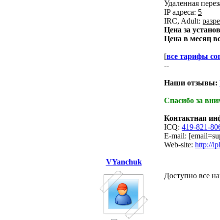
Удаленная перез
IP адреса:
5
IRC, Adult:
разр
Цена за устано
Цена в месяц в
[
все тарифы cor
--
Наши отзывы:
Спасибо за вни
Контактная ин
ICQ:
419-821-80
E-mail: [email=su
Web-site:
http://ip
VYanchuk
Доступно все на