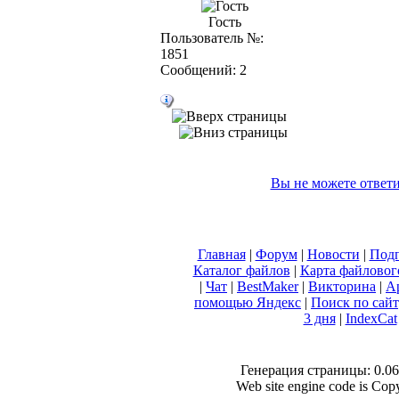
Гость
Пользователь №:
1851
Сообщений: 2
Вы не можете ответи
Главная
|
Форум
|
Новости
|
Подп
Каталог файлов
|
Карта файловог
|
Чат
|
BestMaker
|
Викторина
|
А
помощью Яндекс
|
Поиск по сай
3 дня
|
IndexCat
Генерация страницы: 0.064
Web site engine code is Co