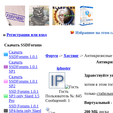
Избранное на этом с
Регистрация или вход
Скачать SSDForums
Скачать
Форум
->
Хостинг
-> Антикризисные цен
SSDForums 1.0.1
Антикризи
Скачать
SSDForums 1.0.1
iphoster
SP1
Здравствуйте 
Скачать
SSDForums 1.0.1
хотим в этом то
SP2
SSD Forums 1.0.1
Гость
только
стабильн
SP3 only Slaed 3.5
Пользователь №: 845
Pro
Сообщений: 1
Виртуальный -
SSD Forums 1.0.1
SP4-beta only Slaed
200 МБ
диска