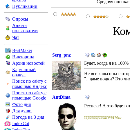
Средняя оценка:
Публикации
Опросы
Анкета
Ко
пользователя
Чат
BestMaker
Serg_pnz
Викторина
Архив новостей
Будет, когда я на 100%
Карманный
Не все кальсоны с от
оракул
"...даме водки? Это ч
Поиск по сайту с
помощью Яндекс
Поиск по сайту с
AntDima
помощью Google
Фото дня
Респект! А это будет
Для души
_ _ _ _ _ _ _ _ _ _ _ _ _ _ _ _ _
Погода на 3 дня
отредактированно 19.04.2007г.
IndexCat
IndexTop