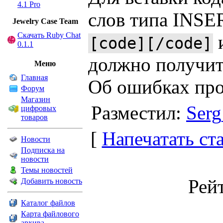
4.1 Pro
слов типа INSE
Jewelry Сase Team
Скачать Ruby Chat
[code][/code]
0.1.1
должно получит
Меню
Главная
Об ошибках про
Форум
Магазин
Разместил:
Serg
цифровых
товаров
[
Напечатать ст
Новости
Подписка на
новости
Темы новостей
Рей
Добавить новость
Каталог файлов
Карта файлового
архива