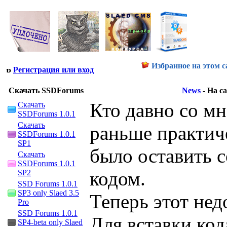
Избранное на этом с
Регистрация или вход
Скачать SSDForums
News
-
На с
Кто давно со мн
Скачать
SSDForums 1.0.1
Скачать
раньше практич
SSDForums 1.0.1
SP1
было оставить 
Скачать
SSDForums 1.0.1
кодом.
SP2
SSD Forums 1.0.1
SP3 only Slaed 3.5
Теперь этот нед
Pro
SSD Forums 1.0.1
Для вставки ко
SP4-beta only Slaed