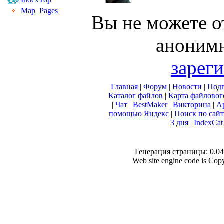
Map_Pages
Вы не можете о
анонимн
зарег
Главная
|
Форум
|
Новости
|
Подп
Каталог файлов
|
Карта файловог
|
Чат
|
BestMaker
|
Викторина
|
А
помощью Яндекс
|
Поиск по сай
3 дня
|
IndexCat
Генерация страницы: 0.041
Web site engine code is Co