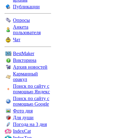
Публикации
Опросы
Анкета
пользователя
Чат
BestMaker
Викторина
Архив новостей
Карманный
оракул
Поиск по сайту с
помощью Яндекс
Поиск по сайту с
помощью Google
Фото дня
Для души
Погода на 3 дня
IndexCat
IndexTop