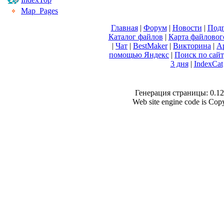
Map_Pages
Главная
|
Форум
|
Новости
|
Подп
Каталог файлов
|
Карта файловог
|
Чат
|
BestMaker
|
Викторина
|
А
помощью Яндекс
|
Поиск по сай
3 дня
|
IndexCat
Генерация страницы: 0.128
Web site engine code is Co