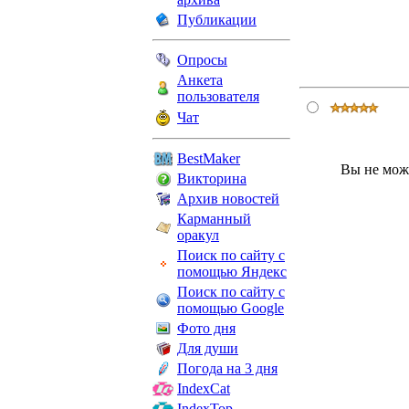
Публикации
Опросы
Анкета
пользователя
Чат
BestMaker
Вы не мож
Викторина
Архив новостей
Карманный
оракул
Поиск по сайту с
помощью Яндекс
Поиск по сайту с
помощью Google
Фото дня
Для души
Погода на 3 дня
IndexCat
IndexTop