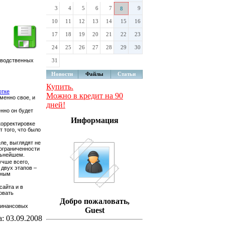
3
4
5
6
7
9
8
10
11
12
13
14
15
16
17
18
19
20
21
22
23
24
25
26
27
28
29
30
31
зводственных
Новости
Файлы
Статьи
Купить.
отке
Можно в кредит на 90
менно свое, и
дней!
нно он будет
Информация
корректировке
т того, что было
ле, выглядят не
 ограниченности
льнейшем.
учше всего,
 двух этапов –
зным
сайта и в
овать
Добро пожаловать,
финансовых
Guest
а: 03.09.2008