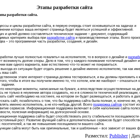
Этапы разработки сайта
апы разработки сайта.
ессы и циклы разработки сайта, в первую очередь стоит основываться на задачах и
лнении которых ваша интернет страница будет являться успешной и эффективной.
дач и целей должно составляться техническое задание – документ, содержащий
димых критериях выбора при
разработке сайта
и производственные этапы. Всего прои
два – это программная часть разработки, создания, и дизайн.
зработки лучше полностью «свалить» на исполнителя, то в вопросе о дизайне и
разраб
т возникнуть долгие споры. Дело в том, что у каждого понимание «отличный дизайн» и
нии вам одного варианта, вам естественно что-то может не понравиться.
выхода из ситуации будет отдать решение о дизайне именно исполнителю, так как име
ь ваш сайт.
дственном этапе интернет-страница должна тестироваться, и вы должны приложить к 
ого, чтобы в итоге вы получили именно то, что хотели, или же наоборот – отказаться о
 задании.
что некоторые моменты, написанные на бумаге, а впоследствии осуществленные на де
есь не только в неумении автора создавать, но и в сложности технической реализации,
овать сайт необходимо на хостинге, на котором он будет размещаться, и работать в да
ускать сайт, позаботьтесь о том, что бы поддержка сайта была полная, и, конечно же, л
влять именно исполнитель, а не кто-нибудь другой. Всего
поддержка сайтов
состоит из
витие сервисов. Информационная поддержка включает в себя наполнение сайта поле
овости, полезная информация) на долгосрочной основе.
ационная поддержка сайта будет способствовать росту стабильности посещаемости 
остоянный рост. Развитие функций сайта и дополнительных сервисов будет способств
 посетителей, а так же повышению посещаемости вашего сайта.
нкции сайта могут быть как оригинальные, так и шаблонные – все зависит от ваших 
Разместил:
Publisher
| Дат