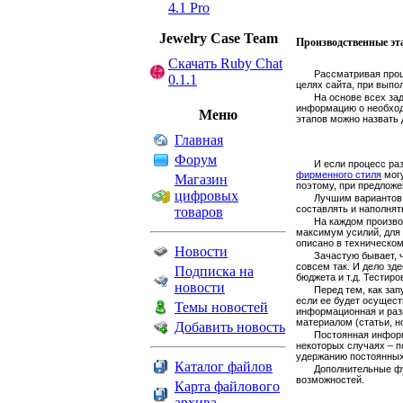
4.1 Pro
Jewelry Сase Team
Производственные эт
Скачать Ruby Chat
Рассматривая проц
0.1.1
целях сайта, при выпо
На основе всех за
информацию о необхо
Меню
этапов можно назвать 
Главная
Форум
И если процесс ра
фирменного стиля
могу
Магазин
поэтому, при предложе
цифровых
Лучшим вариантов 
составлять и наполнят
товаров
На каждом произво
максимум усилий, для т
описано в техническом
Новости
Зачастую бывает, 
совсем так. И дело зд
Подписка на
бюджета и т.д. Тестир
новости
Перед тем, как зап
если ее будет осущест
Темы новостей
информационная и раз
материалом (статьи, н
Добавить новость
Постоянная информ
некоторых случаях – п
удержанию постоянных
Каталог файлов
Дополнительные фу
возможностей.
Карта файлового
архива