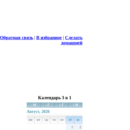
Обратная связь
|
В избранное
|
Сделать
домашней
Календарь 3 в 1
- М
- Г
+ Г
+ М
Август, 2026
пн
вт
ср
чт
пт
сб
вс
1
2