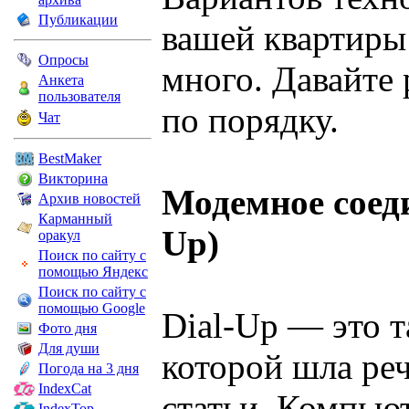
Публикации
вашей квартиры
Опросы
много. Давайте 
Анкета
пользователя
по порядку.
Чат
BestMaker
Викторина
Модемное соеди
Архив новостей
Карманный
Up)
оракул
Поиск по сайту с
помощью Яндекс
Поиск по сайту с
помощью Google
Dial-Up — это т
Фото дня
Для души
которой шла реч
Погода на 3 дня
IndexCat
статьи. Компью
IndexTop