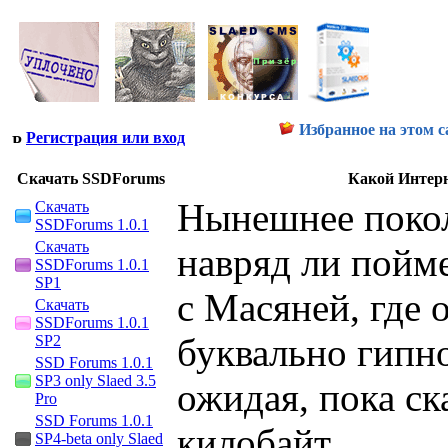
Избранное на этом с
Регистрация или вход
Скачать SSDForums
Какой Интер
Нынешнее поко
Скачать
SSDForums 1.0.1
Скачать
навряд ли пойм
SSDForums 1.0.1
SP1
с Масяней, где 
Скачать
SSDForums 1.0.1
буквально гипн
SP2
SSD Forums 1.0.1
SP3 only Slaed 3.5
ожидая, пока ск
Pro
SSD Forums 1.0.1
килобайт...
SP4-beta only Slaed