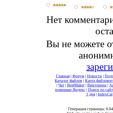
Нет комментари
ост
Вы не можете о
анонимн
зарег
Главная
|
Форум
|
Новости
|
Подп
Каталог файлов
|
Карта файловог
|
Чат
|
BestMaker
|
Викторина
|
А
помощью Яндекс
|
Поиск по сай
3 дня
|
IndexCat
Генерация страницы: 0.046