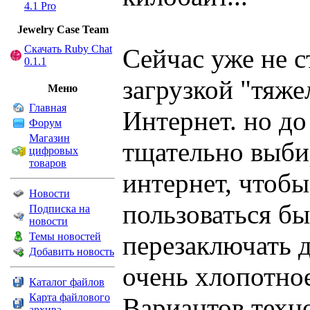
4.1 Pro
Jewelry Сase Team
Скачать Ruby Chat
Сейчас уже не с
0.1.1
загрузкой "тяже
Меню
Главная
Интернет. но д
Форум
Магазин
тщательно выби
цифровых
товаров
интернет, чтоб
Новости
пользоваться б
Подписка на
новости
Темы новостей
перезаключать 
Добавить новость
очень хлопотное
Каталог файлов
Карта файлового
Вариантов техн
архива