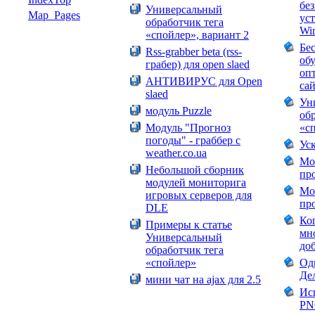
бе
Универсальный
Map_Pages
ус
обработчик тега
Wi
«спойлер», вариант 2
Бе
Rss-grabber beta (rss-
об
грабер) для open slaed
оп
АНТИВИРУС для Open
са
slaed
Ун
модуль Puzzle
об
Модуль "Прогноз
«с
погоды" - граббер с
Уск
weather.co.ua
Mo
Небольшой сборник
пр
модулей мониторига
Mo
игровых серверов для
пр
DLE
Ко
Примеры к статье
мн
Универсальный
доб
обработчик тега
«спойлер»
Одн
Де
мини чат на ajax для 2.5
Ис
PN