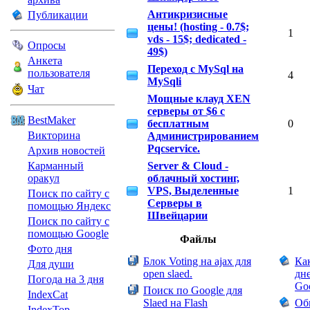
Публикации
Антикризисные
цены! (hosting - 0.7$;
1
vds - 15$; dedicated -
Опросы
49$)
Анкета
Переход с MySql на
пользователя
4
MySqli
Чат
Мощные клауд XEN
серверы от $6 с
BestMaker
бесплатным
0
Викторина
Администрированием
Pqcservice.
Архив новостей
Карманный
Server & Cloud -
оракул
облачный хостинг,
VPS, Выделенные
1
Поиск по сайту с
Серверы в
помощью Яндекс
Швейцарии
Поиск по сайту с
помощью Google
Файлы
Фото дня
Блок Voting на ajax для
Ка
Для души
open slaed.
дн
Погода на 3 дня
Go
Поиск по Google для
IndexCat
Slaed на Flash
Об
IndexTop