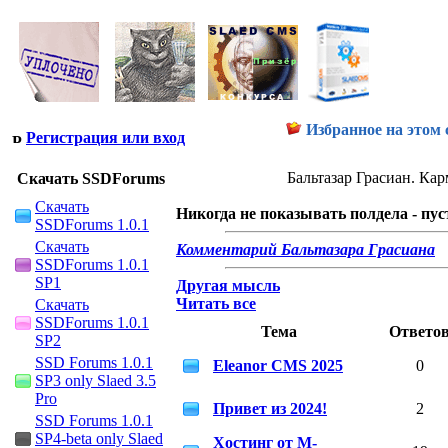
Избранное на этом 
Регистрация или вход
Бальтазар Грасиан. Ка
Скачать SSDForums
Скачать
Никогда не показывать полдела - пус
SSDForums 1.0.1
Скачать
Комментарий Бальтазара Грасиана
SSDForums 1.0.1
SP1
Другая мысль
Скачать
Читать все
SSDForums 1.0.1
Тема
Ответо
SP2
SSD Forums 1.0.1
Eleanor CMS 2025
0
SP3 only Slaed 3.5
Pro
Привет из 2024!
2
SSD Forums 1.0.1
SP4-beta only Slaed
Хостинг от M-