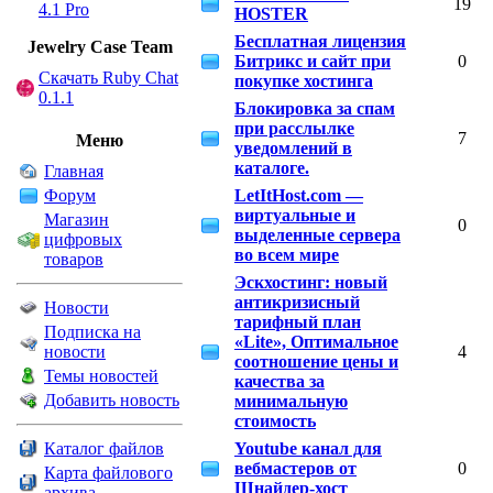
19
4.1 Pro
HOSTER
Бесплатная лицензия
Jewelry Сase Team
Битрикс и сайт при
0
Скачать Ruby Chat
покупке хостинга
0.1.1
Блокировка за спам
при расслылке
Меню
7
уведомлений в
каталоге.
Главная
Форум
LetItHost.com —
виртуальные и
Магазин
0
выделенные сервера
цифровых
во всем мире
товаров
Эскхостинг: новый
антикризисный
Новости
тарифный план
Подписка на
«Lite», Оптимальное
новости
4
соотношение цены и
Темы новостей
качества за
Добавить новость
минимальную
стоимость
Каталог файлов
Youtube канал для
вебмастеров от
0
Карта файлового
Шнайдер-хост
архива