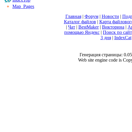
Map_Pages
Главная
|
Форум
|
Новости
|
Подп
Каталог файлов
|
Карта файловог
|
Чат
|
BestMaker
|
Викторина
|
А
помощью Яндекс
|
Поиск по сай
3 дня
|
IndexCat
Генерация страницы: 0.058
Web site engine code is Co