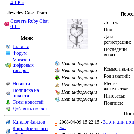
4.1 Pro
Jewelry Сase Team
Персо
Скачать Ruby Chat
Логин:
0.1.1
Пол:
Дата
Меню
регистрации:
Главная
Последний
Форум
визит:
Магазин
Нет информации
цифровых
Комментарии:
товаров
Нет информации
Род занятий:
Нет информации
Место
Новости
Нет информации
жительства:
Подписка на
Нет информации
новости
Интересы:
Нет информации
Темы новостей
Подпись:
Добавить новость
Посл
Каталог файлов
2008-04-09 15:22:15 -
За эти дни пот
н...
Карта файлового
архива