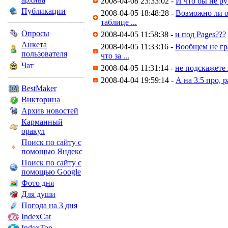
2008-04-08 23:33:02 -
И что бы не ру
Публикации
2008-04-05 18:48:28 -
Возможно ли о
таблице ...
Опросы
2008-04-05 11:58:38 -
и под Pages???
Анкета
2008-04-05 11:33:16 -
Вообщем не гр
пользователя
что за ...
Чат
2008-04-05 11:31:14 -
не подскажете 
2008-04-04 19:59:14 -
А на 3.5 про, 
BestMaker
Викторина
Архив новостей
Карманный
оракул
Поиск по сайту с
помощью Яндекс
Поиск по сайту с
помощью Google
Фото дня
Для души
Погода на 3 дня
IndexCat
IndexTop