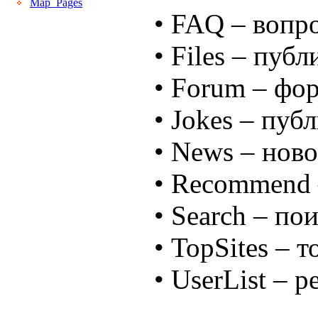
Map_Pages
• FAQ – вопро
• Files – пуб
• Forum – фор
• Jokes – пуб
• News – нов
• Recommend 
• Search – по
• TopSites – т
• UserList – 