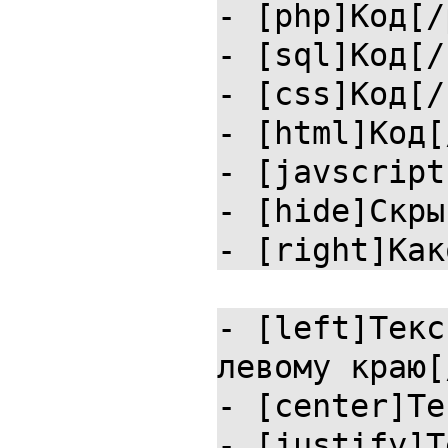
- [php]Код[/
- [sql]Код[/
- [css]Код[/
- [html]Код[
- [javscript
- [hide]Скры
- [right]Как
- [left]Текс
левому краю[
- [center]Те
- [justify]Т