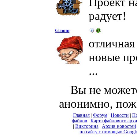
Проект н
радует!
G-nom
отличная
новые про
...
Вы не может
анонимно, пож
Главная
|
Форум
|
Новости
|
По
файлов
|
Карта файлового арх
|
Викторина
|
Архив новостей
по сайту с помощью Googl