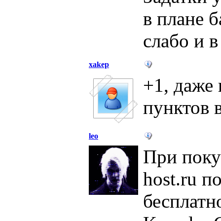
в плане 
слабо и в
xakep
+1, даже
пунктов 
leo
При покуп
host.ru 
бесплатно