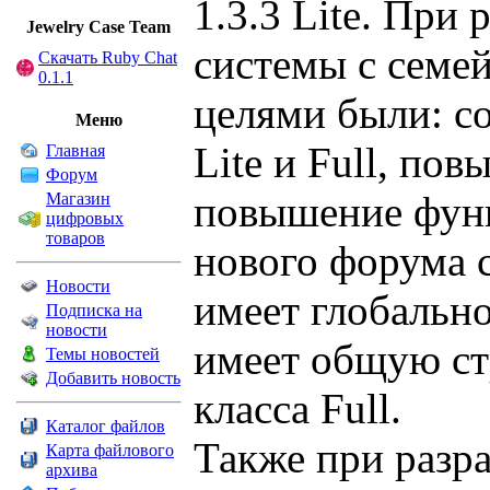
1.3.3 Lite. При
Jewelry Сase Team
системы с семей
Скачать Ruby Chat
0.1.1
целями были: со
Меню
Lite и Full, по
Главная
Форум
повышение функ
Магазин
цифровых
товаров
нового форума 
Новости
имеет глобальное
Подписка на
новости
имеет общую ст
Темы новостей
Добавить новость
класса Full.
Каталог файлов
Также при разр
Карта файлового
архива