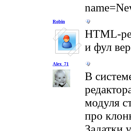
name=Ne
Robin
HTML-ред
и фул ве
Alex_71
В систем
редакто
модуля ст
про клон
Задатки 