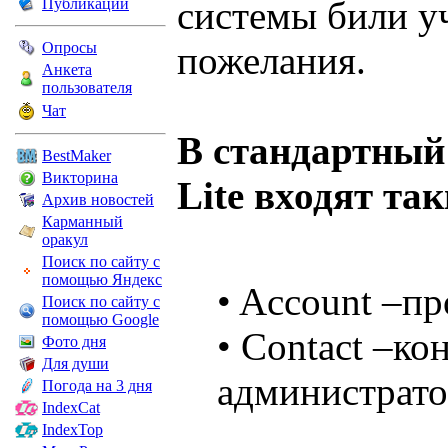
системы били у
Публикации
Опросы
пожелания.
Анкета
пользователя
Чат
В стандартный 
BestMaker
Викторина
Lite входят та
Архив новостей
Карманный
оракул
Поиск по сайту с
помощью Яндекс
• Account –п
Поиск по сайту с
помощью Google
• Contact –ко
Фото дня
Для души
администрато
Погода на 3 дня
IndexCat
IndexTop