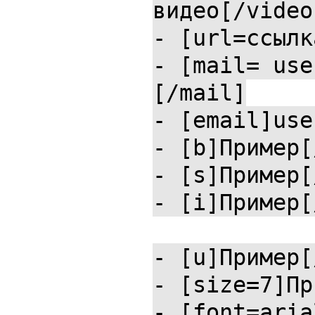
видео[/video
- [url=ссылк
- [mail= use
[/mail]
- [email]use
- [b]Пример[
- [s]Пример[
- [i]Пример[
- [u]Пример[
- [size=7]Пр
- [font=aria