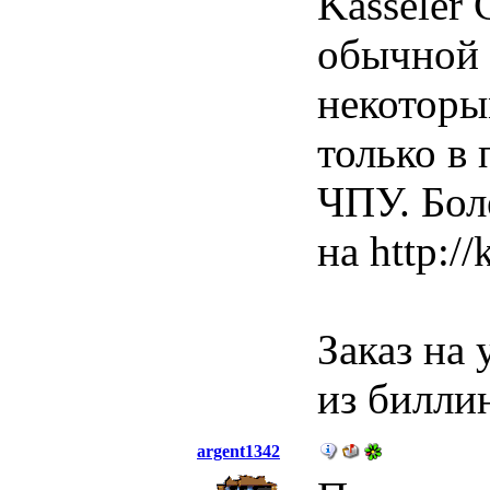
Kasseler 
обычной 
некотор
только в
ЧПУ. Бол
на http://
Заказ на
из билли
argent1342