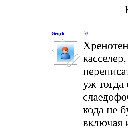
Genybr
Хренотень
касселер,
переписа
уж тогда 
слаедофо
кода не б
включая и