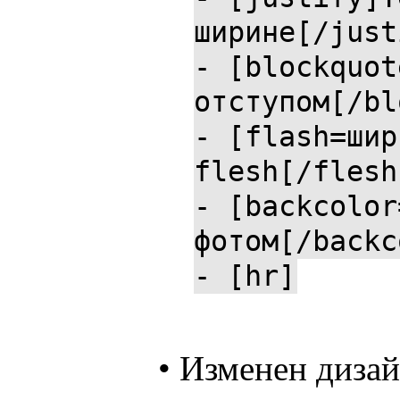
ширине[/just
- [blockquot
отступом[/bl
- [flash=шир
flesh[/flesh
- [backcolor
фотом[/backc
- [hr]
• Изменен дизай