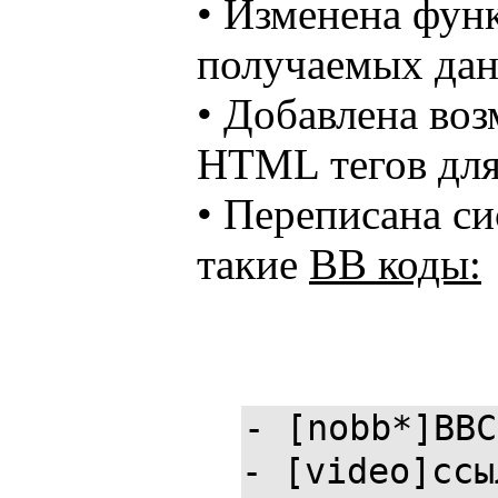
• Изменена фун
получаемых да
• Добавлена во
HTML тегов для
• Переписана с
такие
BB коды:
- [nobb*]BBC
- [video]ссы