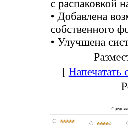
с распаковкой н
• Добавлена во
собственного фо
• Улучшена сис
Размес
[
Напечатать 
Р
Средняя