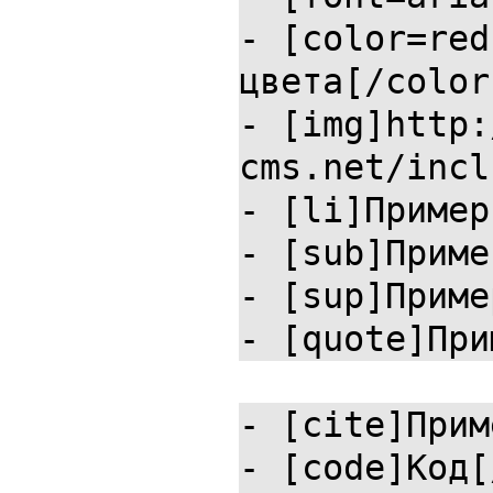
- [color=red
цвета[/color
- [img]http:
cms.net/incl
- [li]Пример
- [sub]Приме
- [sup]Приме
- [quote]При
- [cite]Прим
- [code]Код[