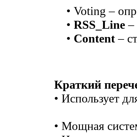
• Voting – оп
•
RSS_Line
–
•
Content
– с
Краткий переч
• Использует д
• Мощная систе