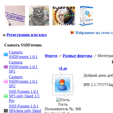
Избранное на этом с
Регистрация или вход
Скачать SSDForums
Скачать
Форум
->
Разные форумы
-> Интеграц
SSDForums 1.0.1
Скачать
SSDForums 1.0.1
vLas
SP1
Добрый день доб
Скачать
SSDForums 1.0.1
IPB 2.1.7!!!???З
SP2
SSD Forums 1.0.1
SP3 only Slaed 3.5
Pro
Гость
SSD Forums 1.0.1
Пользователь №: 368
SP4-beta only Slaed