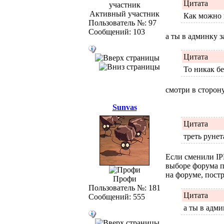
Цитата
Активный участник
Как можно 
Пользователь №: 97
Сообщений: 103
а ты в админку 
Цитата
То никак бе
смотри в сторону
Sunvas
Цитата
треть рунет
Если сменили IP
выборе форума п
на форуме, пост
Профи
Пользователь №: 181
Цитата
Сообщений: 555
а ты в адми