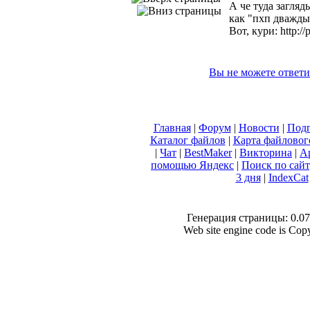
А че туда загля
как "пхп дважды 
Вот, кури: http:/
Вы не можете ответи
Главная
|
Форум
|
Новости
|
Подп
Каталог файлов
|
Карта файловог
|
Чат
|
BestMaker
|
Викторина
|
А
помощью Яндекс
|
Поиск по сай
3 дня
|
IndexCat
Генерация страницы: 0.073
Web site engine code is Co