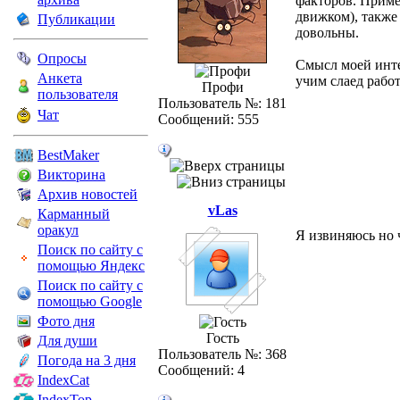
факторов. Приме
движком), также
Публикации
довольны.
Опросы
Смысл моей инте
Анкета
учим слаед работ
Профи
пользователя
Пользователь №: 181
Чат
Сообщений: 555
BestMaker
Викторина
Архив новостей
vLas
Карманный
оракул
Я извиняюсь но 
Поиск по сайту с
помощью Яндекс
Поиск по сайту с
помощью Google
Фото дня
Гость
Для души
Пользователь №: 368
Погода на 3 дня
Сообщений: 4
IndexCat
IndexTop