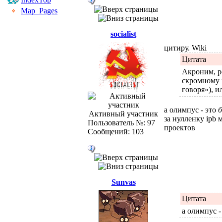
Map_Pages
socialist
цитиру. Wiki
Цитата
Акроним, р
скромному 
говоря»), и
а олимпус - это
Активный участник
за нулленку ipb 
Пользователь №: 97
проектов
Сообщений: 103
Sunvas
Цитата
а олимпус 