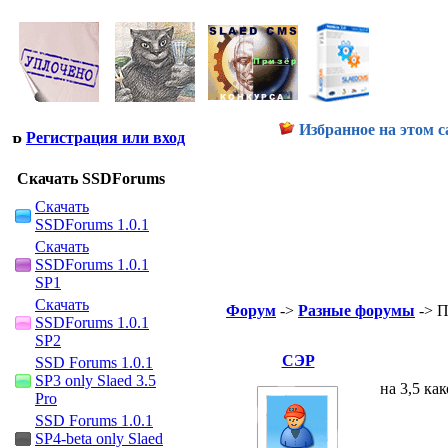
Избранное на этом с
Регистрация или вход
Скачать SSDForums
Скачать
SSDForums 1.0.1
Скачать
SSDForums 1.0.1
SP1
Скачать
Форум
->
Разные форумы
-> П
SSDForums 1.0.1
SP2
СЭР
SSD Forums 1.0.1
SP3 only Slaed 3.5
на 3,5 ка
Pro
SSD Forums 1.0.1
SP4-beta only Slaed