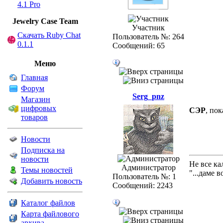
4.1 Pro
Jewelry Сase Team
Участник
Скачать Ruby Chat
Пользователь №: 264
0.1.1
Сообщений: 65
Меню
Главная
Форум
Serg_pnz
Магазин
цифровых
СЭР
, пок
товаров
Новости
Подписка на
новости
Не все ка
Администратор
Темы новостей
"...даме 
Пользователь №: 1
Добавить новость
Сообщений: 2243
Каталог файлов
Карта файлового
архива