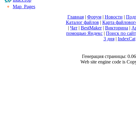
Map_Pages
Главная
|
Форум
|
Новости
|
Подп
Каталог файлов
|
Карта файловог
|
Чат
|
BestMaker
|
Викторина
|
А
помощью Яндекс
|
Поиск по сай
3 дня
|
IndexCat
Генерация страницы: 0.063
Web site engine code is Co