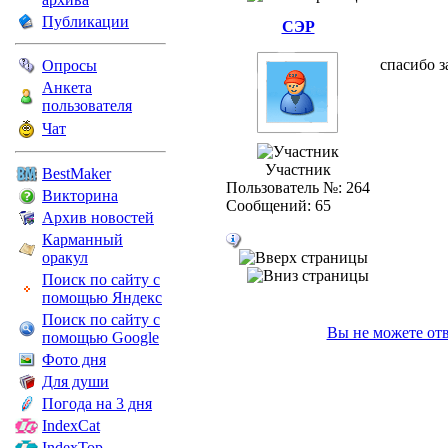
Публикации
СЭР
спасибо 
Опросы
Анкета
пользователя
Чат
Участник
BestMaker
Пользователь №: 264
Викторина
Сообщений: 65
Архив новостей
Карманный
оракул
Поиск по сайту с
помощью Яндекс
Поиск по сайту с
Вы не можете отв
помощью Google
Фото дня
Для души
Погода на 3 дня
IndexCat
IndexTop