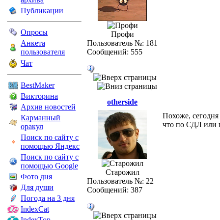
Публикации
Опросы
Профи
Анкета
Пользователь №: 181
пользователя
Сообщений: 555
Чат
BestMaker
Викторина
otherside
Архив новостей
Похоже, сегодня 
Карманный
что по СДЛ или в
оракул
Поиск по сайту с
помощью Яндекс
Поиск по сайту с
помощью Google
Старожил
Фото дня
Пользователь №: 22
Для души
Сообщений: 387
Погода на 3 дня
IndexCat
IndexTop