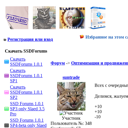
Избранное на этом с
Регистрация или вход
Скачать SSDForums
Скачать
Форум
->
Оптимизация и продвижени
SSDForums 1.0.1
Скачать
SSDForums 1.0.1
suntrade
SP1
Всех с очередны
Скачать
SSDForums 1.0.1
Делимся, жалуе
SP2
SSD Forums 1.0.1
+10
SP3 only Slaed 3.5
+10
Pro
-10
Участник
SSD Forums 1.0.1
Пользователь №: 348
SP4-beta only Slaed