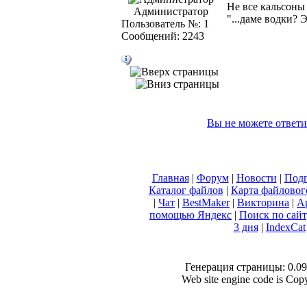
Не все кальсоны
Администратор
"...даме водки? 
Пользователь №: 1
Сообщений: 2243
Вы не можете ответи
Главная
|
Форум
|
Новости
|
Подп
Каталог файлов
|
Карта файловог
|
Чат
|
BestMaker
|
Викторина
|
А
помощью Яндекс
|
Поиск по сай
3 дня
|
IndexCat
Генерация страницы: 0.092
Web site engine code is Co