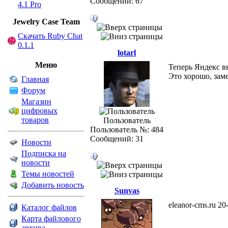
Сообщений: 67
4.1 Pro
Jewelry Сase Team
Скачать Ruby Chat
0.1.1
lotarl
Меню
Теперь Яндекс в
Это хорошо, зам
Главная
Форум
Магазин
цифровых
товаров
Пользователь
Пользователь №: 484
Сообщений: 31
Новости
Подписка на
новости
Темы новостей
Добавить новость
Sunvas
eleanor-cms.ru 20
Каталог файлов
Карта файлового
архива