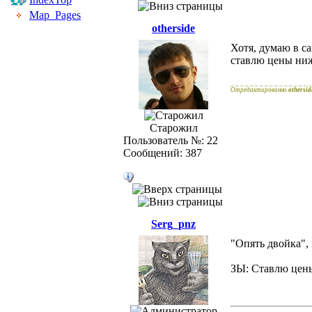
Map_Pages
otherside
Хотя, думаю в са
ставлю цены ниже
_ _ _ _ _ _ _ _ _ _ _ _ _ _ _ _ _
Отредактированно
othersid
Старожил
Пользователь №: 22
Сообщений: 387
Serg_pnz
"Опять двойка",
ЗЫ: Ставлю цены