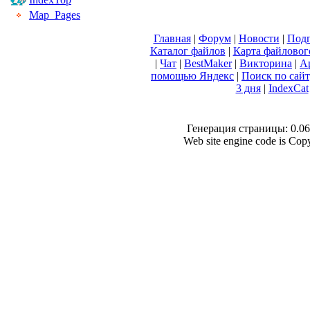
Map_Pages
Главная
|
Форум
|
Новости
|
Подп
Каталог файлов
|
Карта файловог
|
Чат
|
BestMaker
|
Викторина
|
А
помощью Яндекс
|
Поиск по сай
3 дня
|
IndexCat
Генерация страницы: 0.062
Web site engine code is Co