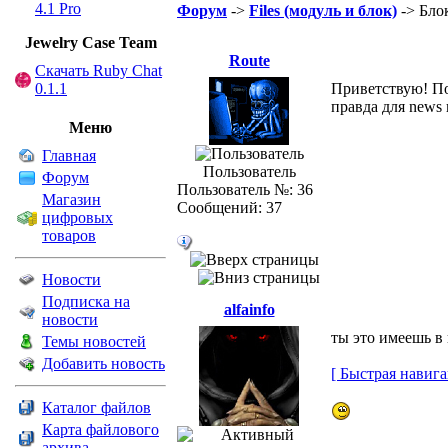
4.1 Pro
Форум
->
Files (модуль и блок)
-> Блок
Jewelry Сase Team
Route
Скачать Ruby Chat
0.1.1
Приветствую! Под
правда для news 
Меню
Главная
Пользователь
Форум
Пользователь №: 36
Магазин
Сообщений: 37
цифровых
товаров
Новости
Подписка на
alfainfo
новости
ты это имеешь в
Темы новостей
Добавить новость
[ Быстрая навига
Каталог файлов
Карта файлового
архива