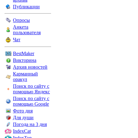
Публикации
Опросы
Анкета
пользователя
Чат
BestMaker
Викторина
Архив новостей
Карманный
оракул
Поиск по сайту с
помощью Яндекс
Поиск по сайту с
помощью Google
Фото дня
Для души
Погода на 3 дня
IndexCat
IndexTop