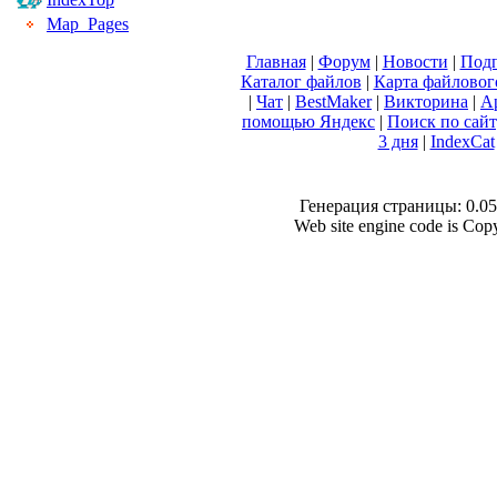
Map_Pages
Главная
|
Форум
|
Новости
|
Подп
Каталог файлов
|
Карта файловог
|
Чат
|
BestMaker
|
Викторина
|
А
помощью Яндекс
|
Поиск по сай
3 дня
|
IndexCat
Генерация страницы: 0.050
Web site engine code is Co